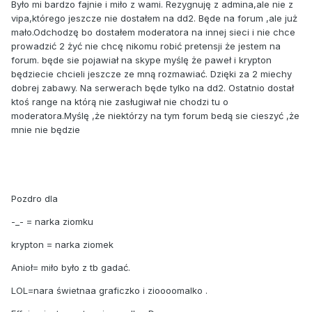
Było mi bardzo fajnie i miło z wami. Rezygnuję z admina,ale nie z
vipa,którego jeszcze nie dostałem na dd2. Będe na forum ,ale już
mało.Odchodzę bo dostałem moderatora na innej sieci i nie chce
prowadzić 2 żyć nie chcę nikomu robić pretensji że jestem na
forum. będe sie pojawiał na skype myślę że paweł i krypton
będziecie chcieli jeszcze ze mną rozmawiać. Dzięki za 2 miechy
dobrej zabawy. Na serwerach będe tylko na dd2. Ostatnio dostał
ktoś range na którą nie zasługiwał nie chodzi tu o
moderatora.Myślę ,że niektórzy na tym forum bedą sie cieszyć ,że
mnie nie będzie
Pozdro dla
-_- = narka ziomku
krypton = narka ziomek
Anioł= miło było z tb gadać.
LOL=nara świetnaa graficzko i zioooomalko .