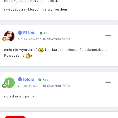
Effcia= jestes extra ziommalko ;D
i wszyscy inni których nie wymieniłem
Effcia
25
Opublikowano
16 Stycznia 2013
mnie nie wymieniłeś
. No.. kurcze, szkoda, że odchodzisz ;c.
Powodzenia
)
lolcia
786
Opublikowano
16 Stycznia 2013
no szkoda .. pa :->