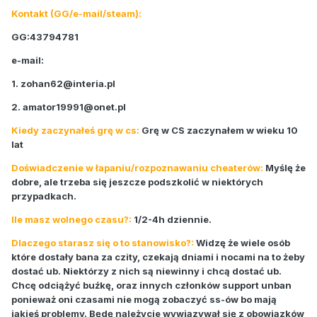
Kontakt (GG/e-mail/steam):
GG:43794781
e-mail:
1.
zohan62@interia.pl
2.
amator19991@onet.pl
Kiedy zaczynałeś grę w cs:
Grę w CS zaczynałem w wieku 10
lat
Doświadczenie w łapaniu/rozpoznawaniu cheaterów:
Myślę że
dobre, ale trzeba się jeszcze podszkolić w niektórych
przypadkach.
Ile masz wolnego czasu?:
1/2-4h dziennie.
Dlaczego starasz się o to stanowisko?:
Widzę że wiele osób
które dostały bana za czity, czekają dniami i nocami na to żeby
dostać ub. Niektórzy z nich są niewinny i chcą dostać ub.
Chcę odciążyć buźkę, oraz innych członków support unban
ponieważ oni czasami nie mogą zobaczyć ss-ów bo mają
jakieś problemy. Będę należycie wywiązywał się z obowiązków