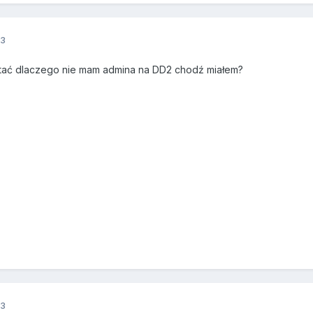
13
ytać dlaczego nie mam admina na DD2 chodź miałem?
13