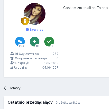
Coś tam zmieniali na ffa,na
Bywalec
236
19
0
Id Użytkownika:
1972
Wygrane w rankingu:
0
Dołączył:
17.12.2012
Urodziny:
04.06.1997
Tematy
Ostatnio przeglądający
0 użytkowników