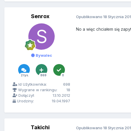
Senrox
Opublikowano
18 Stycznia 20
No a więc chciałem się zap
Bywalec
2 tys.
869
0
Id Użytkownika:
698
Wygrane w rankingu:
18
Dołączył:
13.10.2012
Urodziny:
19.04.1997
Takichi
Opublikowano
18 Stycznia 20