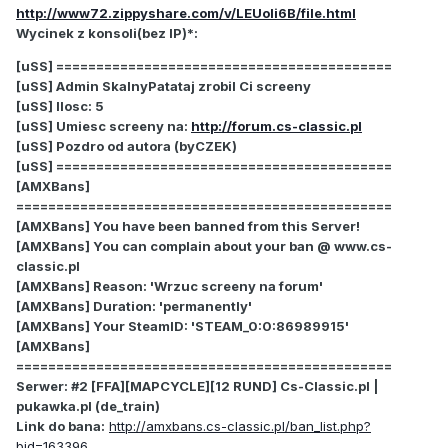
http://www72.zippyshare.com/v/LEUoli6B/file.html
Wycinek z konsoli(bez IP)*:
[uSS] ==========================================
[uSS] Admin SkalnyPatataj zrobil Ci screeny
[uSS] Ilosc: 5
[uSS] Umiesc screeny na:
http://forum.cs-classic.pl
[uSS] Pozdro od autora (byCZEK)
[uSS] ==========================================
[AMXBans]
===============================================
[AMXBans] You have been banned from this Server!
[AMXBans] You can complain about your ban @ www.cs-
classic.pl
[AMXBans] Reason: 'Wrzuc screeny na forum'
[AMXBans] Duration: 'permanently'
[AMXBans] Your SteamID: 'STEAM_0:0:86989915'
[AMXBans]
===============================================
Serwer: #2 [FFA][MAPCYCLE][12 RUND] Cs-Classic.pl |
pukawka.pl (de_train)
Link do bana:
http://amxbans.cs-classic.pl/ban_list.php?
bid=163396