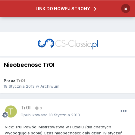
×
LINK DO NOWEJ STRONY
Nieobecnosc Tr0l
Przez
Tr0l
18 Stycznia 2013
w
Archiwum
Tr0l
0
Opublikowano
18 Stycznia 2013
Nick: Tr0l Powód: Mistrzowstwa w Futsalu (dla chetnych
wygooglujcie sobie) Czas nieobecności: cały dzien 19 styczeń