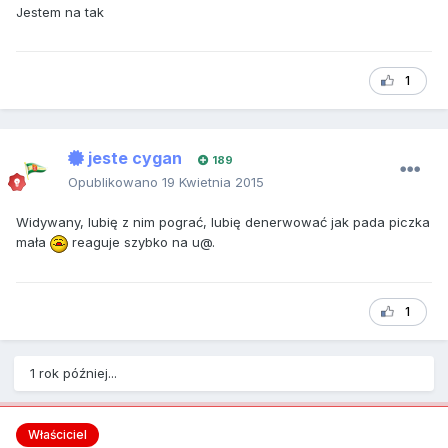
Jestem na tak
1
jeste cygan
189
Opublikowano
19 Kwietnia 2015
Widywany, lubię z nim pograć, lubię denerwować jak pada piczka
mała
reaguje szybko na u@.
1
1 rok później...
Właściciel