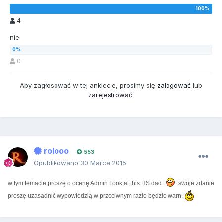
4
nie
0
Aby zagłosować w tej ankiecie, prosimy się
zalogować
lub
zarejestrować
.
rolooo
553
Opublikowano
30 Marca 2015
w tym temacie proszę o ocenę Admin Look at this HS dad
. swoje zdanie
proszę uzasadnić wypowiedzią w przeciwnym razie będzie warn.