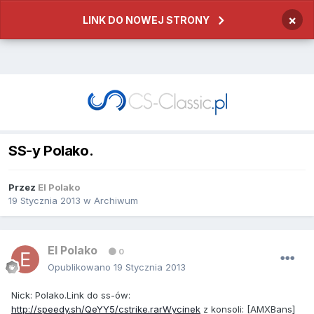
×
LINK DO NOWEJ STRONY
SS-y Polako.
Przez
El Polako
19 Stycznia 2013
w
Archiwum
El Polako
0
Opublikowano
19 Stycznia 2013
Nick: Polako.Link do ss-ów:
http://speedy.sh/QeYY5/cstrike.rarWycinek
z konsoli: [AMXBans]