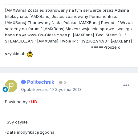
===============================================
[AMXBans] Zostales zbanowany na tym serwerze przez Admina
Intoksynato. [AMXBans] Jestes zbanowany Permanentnie.
[AMXBans] Zbanowany Nick : Polako. [AMXBans] Powod : ' Wrzuc
screeny na forum ' [AMXBans] Mozesz wyjasnic sprawe swojego
bana na @ www.Cs-Classic.xaa.pl [AMXBans] Twoj SteamID : '
STEAM_ID_LAN ' [AMXBans] Twoje IP : ' 192.162.94.93 ' [AMXBans]
========================================Proszę o
szybkie ub
Politechnik
0
Opublikowano
19 Stycznia 2013
Powinno byc
UB
-SSy czyste
-Data modyfikacji zgodna