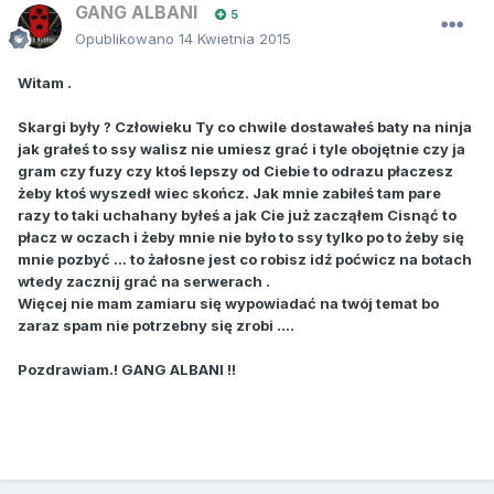
GANG ALBANI
5
Opublikowano
14 Kwietnia 2015
Witam .
Skargi były ? Człowieku Ty co chwile dostawałeś baty na ninja
jak grałeś to ssy walisz nie umiesz grać i tyle obojętnie czy ja
gram czy fuzy czy ktoś lepszy od Ciebie to odrazu płaczesz
żeby ktoś wyszedł wiec skończ. Jak mnie zabiłeś tam pare
razy to taki uchahany byłeś a jak Cie już zacząłem Cisnąć to
płacz w oczach i żeby mnie nie było to ssy tylko po to żeby się
mnie pozbyć ... to żałosne jest co robisz idź poćwicz na botach
wtedy zacznij grać na serwerach .
Więcej nie mam zamiaru się wypowiadać na twój temat bo
zaraz spam nie potrzebny się zrobi ....
Pozdrawiam.! GANG ALBANI !!