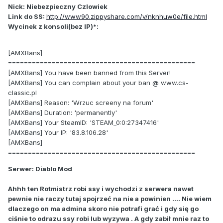
Nick: Niebezpieczny Czlowiek
Link do SS:
http://www90.zippyshare.com/v/nknhuw0e/file.html
Wycinek z konsoli(bez IP)*:
[AMXBans]
===============================================
[AMXBans] You have been banned from this Server!
[AMXBans] You can complain about your ban @ www.cs-
classic.pl
[AMXBans] Reason: 'Wrzuc screeny na forum'
[AMXBans] Duration: 'permanently'
[AMXBans] Your SteamID: 'STEAM_0:0:27347416'
[AMXBans] Your IP: '83.8.106.28'
[AMXBans]
===============================================
Serwer: Diablo Mod
Ahhh ten Rotmistrz robi ssy i wychodzi z serwera nawet
pewnie nie raczy tutaj spojrzeć na nie a powinien .... Nie wiem
dlaczego on ma admina skoro nie potrafi grać i gdy się go
ciśnie to odrazu ssy robi lub wyzywa . A gdy zabił mnie raz to