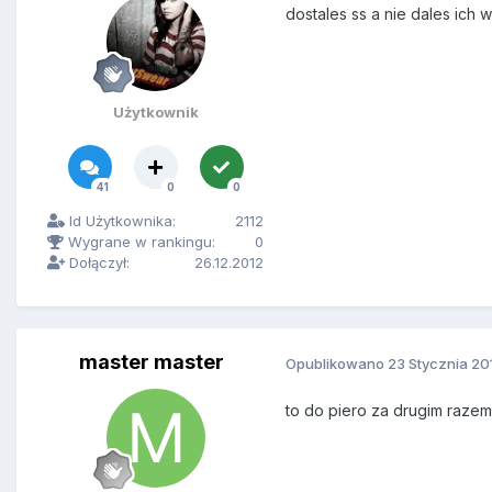
dostales ss a nie dales ich 
Użytkownik
41
0
0
Id Użytkownika:
2112
Wygrane w rankingu:
0
Dołączył:
26.12.2012
master master
Opublikowano
23 Stycznia 20
to do piero za drugim razem