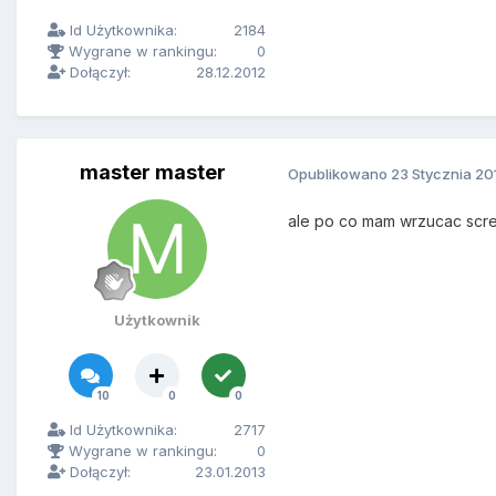
Id Użytkownika:
2184
Wygrane w rankingu:
0
Dołączył:
28.12.2012
master master
Opublikowano
23 Stycznia 20
ale po co mam wrzucac scre
Użytkownik
10
0
0
Id Użytkownika:
2717
Wygrane w rankingu:
0
Dołączył:
23.01.2013