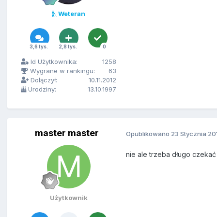
Weteran
3,6 tys.
2,8 tys.
0
Id Użytkownika:
1258
Wygrane w rankingu:
63
Dołączył:
10.11.2012
Urodziny:
13.10.1997
master master
Opublikowano
23 Stycznia 20
nie ale trzeba długo czeka
Użytkownik