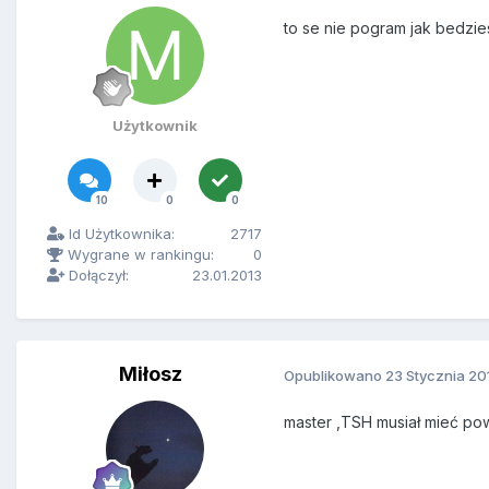
to se nie pogram jak bedzie
Użytkownik
10
0
0
Id Użytkownika:
2717
Wygrane w rankingu:
0
Dołączył:
23.01.2013
Miłosz
Opublikowano
23 Stycznia 20
master ,TSH musiał mieć pow