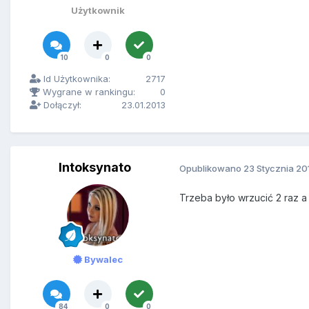
Użytkownik
10
0
0
Id Użytkownika:
2717
Wygrane w rankingu:
0
Dołączył:
23.01.2013
Intoksynato
Opublikowano
23 Stycznia 20
Trzeba było wrzucić 2 raz a 
Bywalec
84
0
0