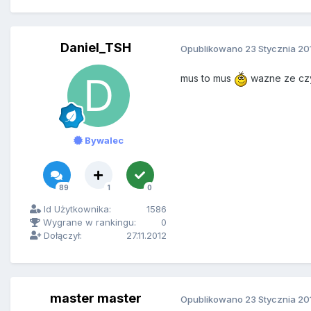
Daniel_TSH
Opublikowano
23 Stycznia 20
mus to mus
wazne ze cz
Bywalec
89
1
0
Id Użytkownika:
1586
Wygrane w rankingu:
0
Dołączył:
27.11.2012
master master
Opublikowano
23 Stycznia 20