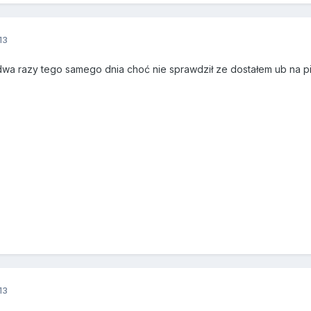
13
wa razy tego samego dnia choć nie sprawdził ze dostałem ub na 
13