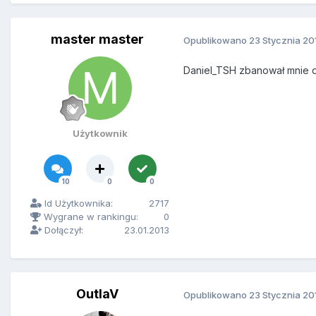
master master
Opublikowano
23 Stycznia 20
Daniel_TSH zbanował mnie d
Użytkownik
10
0
0
Id Użytkownika:
2717
Wygrane w rankingu:
0
Dołączył:
23.01.2013
OutlaV
Opublikowano
23 Stycznia 20