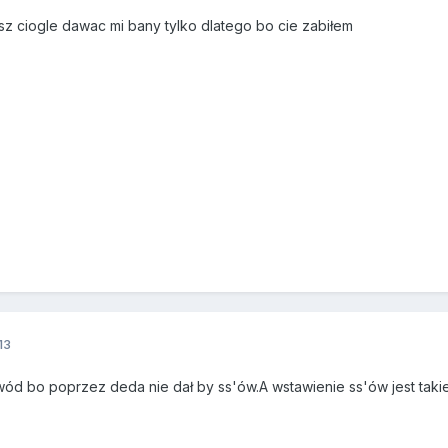
sz ciogle dawac mi bany tylko dlatego bo cie zabiłem
13
ód bo poprzez deda nie dał by ss'ów.A wstawienie ss'ów jest takie