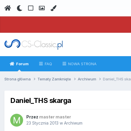
Forum
FAQ
NOWA STRONA
Strona główna
Tematy Zamknięte
Archiwum
Daniel_THS ska
Daniel_THS skarga
Przez
master master
23 Stycznia 2013
w
Archiwum