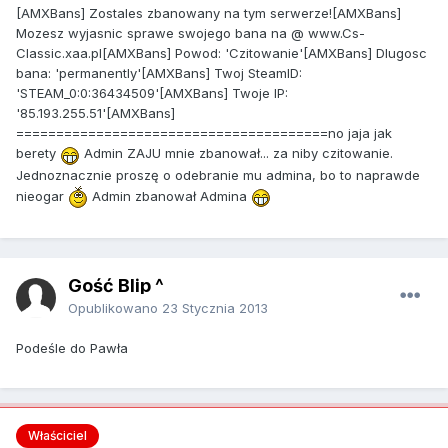
[AMXBans] Zostales zbanowany na tym serwerze![AMXBans]
Mozesz wyjasnic sprawe swojego bana na @ www.Cs-
Classic.xaa.pl[AMXBans] Powod: 'Czitowanie'[AMXBans] Dlugosc
bana: 'permanently'[AMXBans] Twoj SteamID:
'STEAM_0:0:36434509'[AMXBans] Twoje IP:
'85.193.255.51'[AMXBans]
=======================================no jaja jak
berety
Admin ZAJU mnie zbanował... za niby czitowanie.
Jednoznacznie proszę o odebranie mu admina, bo to naprawde
nieogar
Admin zbanował Admina
Gość Blip ^
Opublikowano
23 Stycznia 2013
Podeśle do Pawła
Właściciel