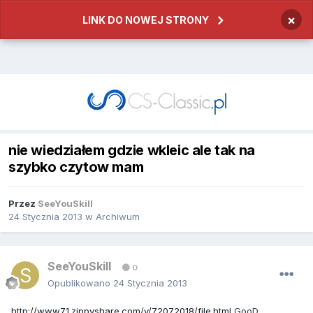
×
LINK DO NOWEJ STRONY
nie wiedziałem gdzie wkleic ale tak na
szybko czytow mam
Przez
SeeYouSkill
24 Stycznia 2013
w
Archiwum
SeeYouSkill
0
Opublikowano
24 Stycznia 2013
http://www71.zippyshare.com/v/72072018/file.html
GooD