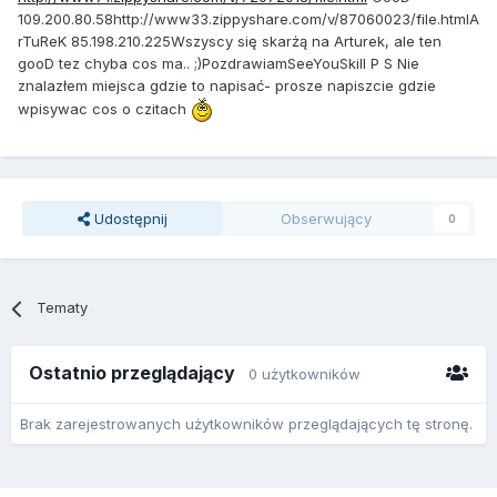
109.200.80.58http://www33.zippyshare.com/v/87060023/file.htmlA
rTuReK 85.198.210.225Wszyscy się skarżą na Arturek, ale ten
gooD tez chyba cos ma.. ;)PozdrawiamSeeYouSkill P S Nie
znalazłem miejsca gdzie to napisać- prosze napiszcie gdzie
wpisywac cos o czitach
Udostępnij
Obserwujący
0
Tematy
Ostatnio przeglądający
0 użytkowników
Brak zarejestrowanych użytkowników przeglądających tę stronę.