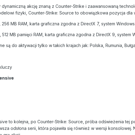
zy dynamiczną akcję znaną z Counter-Strike i zaawansowaną techno
lowi fizyki, Counter-Strike: Source to obowiązkowa pozycja dla w
, 256 MB RAM, karta graficzna zgodna z DirectX 7, system Windows 
 512 MB pamięci RAM, karta graficzna zgodna z DirectX 9, system 
są do aktywacji tylko w takich krajach jak: Polska, Rumunia, Bułgar
kluczy
fensive
sive to kolejna, po Counter-Strike: Source, próba odświeżenia tej po
wsza odsłona serii, która pojawiła się również w wersji konsolowej. N
 grą akcji.