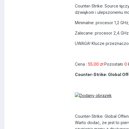
Counter-Strike: Source łąc
dźwiękom i ulepszonemu mode
Minimalne: procesor 1,2 GHz
Zalecane: procesor 2,4 GHz,
UWAGA! Klucze przeznaczone 
Cena :
55.00 zł
Pozostało
0
Counter-Strike: Global Of
Counter-Strike: Global Offen
Warto dodać, że jest to pier
czynienia mamy z drużynową