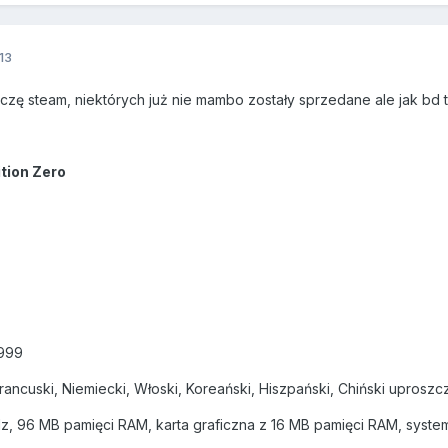
13
ę steam, niektórych już nie mambo zostały sprzedane ale jak bd to 
ition Zero
1999
rancuski, Niemiecki, Włoski, Koreański, Hiszpański, Chiński uproszc
z, 96 MB pamięci RAM, karta graficzna z 16 MB pamięci RAM, syste