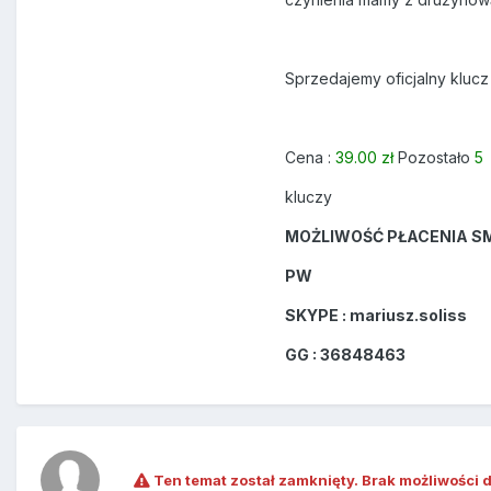
Sprzedajemy oficjalny klucz
Cena :
39.00 zł
Pozostało
5
kluczy
MOŻLIWOŚĆ PŁACENIA 
PW
SKYPE : mariusz.soliss
GG : 36848463
Ten temat został zamknięty. Brak możliwości 