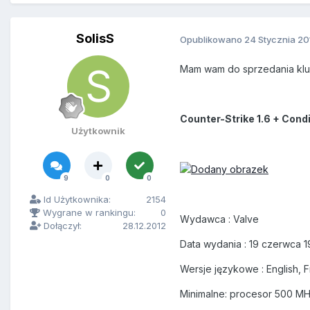
SolisS
Opublikowano
24 Stycznia 20
Mam wam do sprzedania klucz
Counter-Strike 1.6 + Cond
Użytkownik
9
0
0
Id Użytkownika:
2154
Wygrane w rankingu:
0
Wydawca : Valve
Dołączył:
28.12.2012
Data wydania : 19 czerwca 
Wersje językowe : English, F
Minimalne: procesor 500 MH