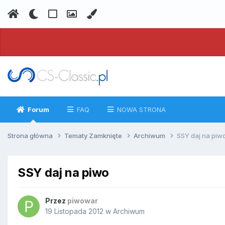
Forum
FAQ
NOWA STRONA
Strona główna
Tematy Zamknięte
Archiwum
SSY daj na piw
SSY daj na piwo
Przez
piwowar
19 Listopada 2012
w
Archiwum