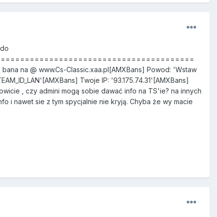
 do
] ===============================================
 bana na @ www.Cs-Classic.xaa.pl[AMXBans] Powod: 'Wstaw
TEAM_ID_LAN'[AMXBans] Twoje IP: '93.175.74.31'[AMXBans]
, czy admini mogą sobie dawać info na TS'ie? na innych
o i nawet sie z tym spycjalnie nie kryją. Chyba że wy macie