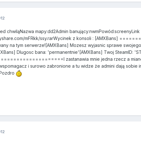
012
rzed chwiląNazwa mapy:dd2Admin banujący:nwmPowód:screenyLink
eedyshare.com/mFRkk/ssy.rarWycinek z konsoli : [AMXBans
any na tym serwerze![AMXBans] Mozesz wyjasnic sprawe swojego
AMXBans] Dlugosc bana: 'permanentnie'[AMXBans] Twoj SteamID: 'S
===============I zastanawia mnie jedna rzecz a mianowicie 
wspomagacz i surowo zabronione a tu widze że admini dają sobie inf
. Pozdro
012