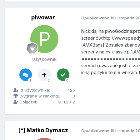
piwowar
Opublikowano
19 Listopada 2
Nick:daj na piwoGodzina:p
screenów:http://www.sp
[AMXBans] Zostales zbanow
screeny na cs-classic.pl'[
========================
Użytkownik
servach uważane jest to za 
inną polityke to nie wnikam
1
0
0
Id Użytkownika:
1425
Wygrane w rankingu:
0
Dołączył:
19.11.2012
[*] Matko Dymacz
Opublikowano
19 Listopada 2