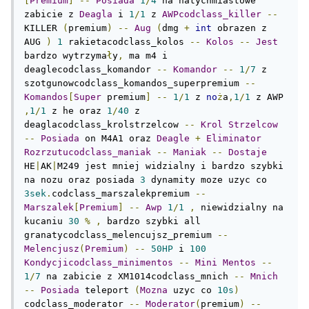
[
Premium
]
--
Posiada
1
/
4
 na natychmiastowe 
zabicie z 
Deagla
 i 
1
/
1
 z 
AWPcodclass_killer
--
KILLER 
(
premium
)
--
Aug
(
dmg 
+
int
 obrazen z 
AUG 
)
1
 rakietacodclass_kolos 
--
Kolos
--
Jest
bardzo wytrzyma
ł
y
,
 ma m4 i 
deaglecodclass_komandor 
--
Komandor
--
1
/
7
 z 
szotgunowcodclass_komandos_superpremium 
--
Komandos
[
Super
 premium
]
--
1
/
1
 z 
no
ż
a
,
1
/
1
 z AWP 
,
1
/
1
 z he oraz 
1
/
40
 z 
deaglacodclass_krolstrzelcow 
--
Krol
Strzelcow
--
Posiada
 on M4A1 oraz 
Deagle
+
Eliminator
Rozrzutucodclass_maniak
--
Maniak
--
Dostaje
HE
|
AK
|
M249 jest mniej widzialny i bardzo szybki 
na nozu oraz posiada 
3
 dynamity moze uzyc co 
3sek
.
codclass_marszalekpremium 
--
Marszalek
[
Premium
]
--
Awp
1
/
1
,
 niewidzialny na 
kucaniu 
30
%
,
 bardzo szybki all 
granatycodclass_melencujsz_premium 
--
Melencjusz
(
Premium
)
--
50HP
 i 
100
Kondycjicodclass_minimentos
--
Mini
Mentos
--
1
/
7
 na zabicie z XM1014codclass_mnich 
--
Mnich
--
Posiada
 teleport 
(
Mozna
 uzyc co 
10s
)
codclass_moderator 
--
Moderator
(
premium
)
--