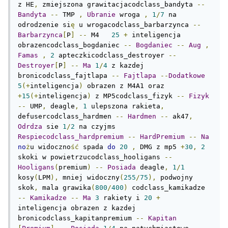
z HE
,
 zmiejszona grawitacjacodclass_bandyta 
--
Bandyta
--
 TMP 
,
Ubranie
 wroga 
,
1
/
7
 na 
odrodzenie si
ę
 u wrogacodclass_barbarzynca 
--
Barbarzynca
[
P
]
--
 M4   
25
+
 inteligencja 
obrazencodclass_bogdaniec 
--
Bogdaniec
--
Aug
,
Famas
,
2
 apteczkicodclass_destroyer 
--
Destroyer
[
P
]
--
Ma
1
/
4
 z kazdej 
bronicodclass_fajtlapa 
--
Fajtlapa
--
Dodatkowe
5
(+
inteligencja
)
 obrazen z M4A1 oraz 
+
15
(+
inteligencja
)
 z MP5codclass_fizyk 
--
Fizyk
--
 UMP
,
 deagle
,
1
 ulepszona rakieta
,
defusercodclass_hardmen 
--
Hardmen
--
 ak47
,
Odrdza
 sie 
1
/
2
 na czyjms 
Respiecodclass_hardpremium
--
HardPremium
--
Na
no
ż
u widoczno
ść
 spada 
do
20
,
 DMG z mp5 
+
30
,
2
skoki w powietrzucodclass_hooligans 
--
Hooligans
(
premium
)
--
Posiada
 deagle
,
1
/
1
kosy
(
LPM
),
 mniej widoczny
(
255
/
75
),
 podwojny 
skok
,
 mala grawika
(
800
/
400
)
 codclass_kamikadze 
--
Kamikadze
--
Ma
3
 rakiety i 
20
+
inteligencja obrazen z kazdej 
bronicodclass_kapitanpremium 
--
Kapitan