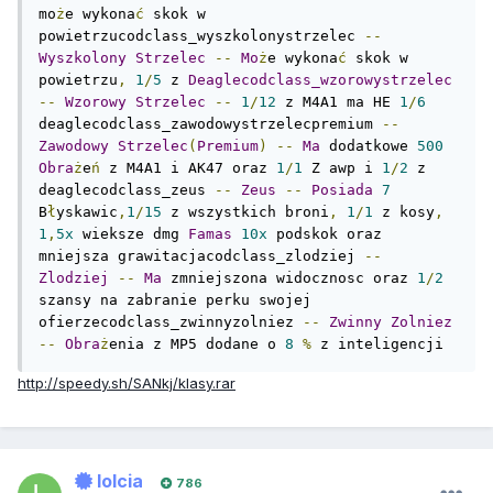
mo
ż
e wykona
ć
 skok w 
powietrzucodclass_wyszkolonystrzelec 
--
Wyszkolony
Strzelec
--
Mo
ż
e wykona
ć
 skok w 
powietrzu
,
1
/
5
 z 
Deaglecodclass_wzorowystrzelec
--
Wzorowy
Strzelec
--
1
/
12
 z M4A1 ma HE 
1
/
6
deaglecodclass_zawodowystrzelecpremium 
--
Zawodowy
Strzelec
(
Premium
)
--
Ma
 dodatkowe 
500
Obra
ż
e
ń
 z M4A1 i AK47 oraz 
1
/
1
 Z awp i 
1
/
2
 z 
deaglecodclass_zeus 
--
Zeus
--
Posiada
7
B
ł
yskawic
,
1
/
15
 z wszystkich broni
,
1
/
1
 z kosy
,
1
,
5x
 wieksze dmg 
Famas
10x
 podskok oraz 
mniejsza grawitacjacodclass_zlodziej 
--
Zlodziej
--
Ma
 zmniejszona widocznosc oraz 
1
/
2
szansy na zabranie perku swojej 
ofierzecodclass_zwinnyzolniez 
--
Zwinny
Zolniez
--
Obra
ż
enia z MP5 dodane o 
8
%
 z inteligencji
http://speedy.sh/SANkj/klasy.rar
lolcia
786