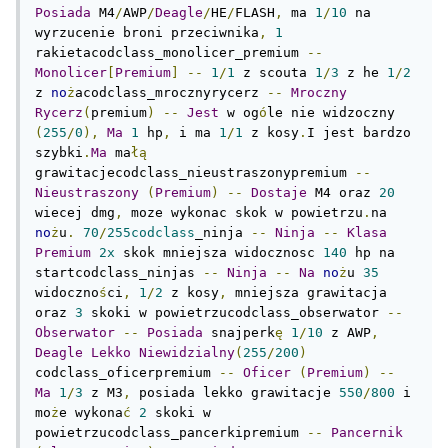
Posiada
 M4
/
AWP
/
Deagle
/
HE
/
FLASH
,
 ma 
1
/
10
 na 
wyrzucenie broni przeciwnika
,
1
rakietacodclass_monolicer_premium 
--
Monolicer
[
Premium
]
--
1
/
1
 z scouta 
1
/
3
 z he 
1
/
2
z 
no
ż
acodclass_mrocznyrycerz 
--
Mroczny
Rycerz
(
premium
)
--
Jest
 w og
ó
le nie widzoczny 
(
255
/
0
),
Ma
1
 hp
,
 i ma 
1
/
1
 z kosy
.
I jest bardzo 
szybki
.
Ma
 ma
łą
grawitacjecodclass_nieustraszonypremium 
--
Nieustraszony
(
Premium
)
--
Dostaje
 M4 oraz 
20
wiecej dmg
,
 moze wykonac skok w powietrzu
.
na 
no
ż
u
.
70
/
255codclass
_ninja 
--
Ninja
--
Klasa
Premium
2x
 skok mniejsza widocznosc 
140
 hp na 
startcodclass_ninjas 
--
Ninja
--
Na
no
ż
u 
35
widoczno
ś
ci
,
1
/
2
 z kosy
,
 mniejsza grawitacja 
oraz 
3
 skoki w powietrzucodclass_obserwator 
--
Obserwator
--
Posiada
 snajperk
ę
1
/
10
 z AWP
,
Deagle
Lekko
Niewidzialny
(
255
/
200
)
codclass_oficerpremium 
--
Oficer
(
Premium
)
--
Ma
1
/
3
 z M3
,
 posiada lekko grawitacje 
550
/
800
 i 
mo
ż
e wykona
ć
2
 skoki w 
powietrzucodclass_pancerkipremium 
--
Pancernik