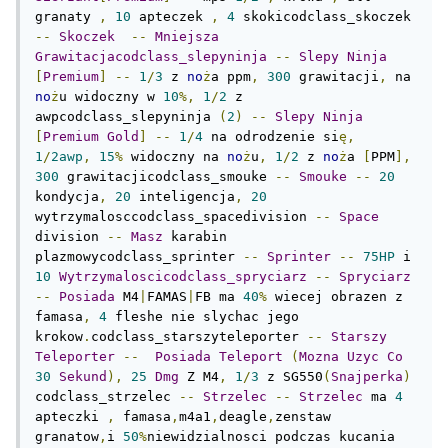
granaty 
,
10
 apteczek 
,
4
 skokicodclass_skoczek 
--
Skoczek
--
Mniejsza
Grawitacjacodclass_slepyninja
--
Slepy
Ninja
[
Premium
]
--
1
/
3
 z 
no
ż
a ppm
,
300
 grawitacji
,
 na 
no
ż
u widoczny w 
10
%,
1
/
2
 z 
awpcodclass_slepyninja 
(
2
)
--
Slepy
Ninja
[
Premium
Gold
]
--
1
/
4
 na odrodzenie si
ę,
1
/
2awp
,
15
%
 widoczny na 
no
ż
u
,
1
/
2
 z 
no
ż
a 
[
PPM
],
300
 grawitacjicodclass_smouke 
--
Smouke
--
20
kondycja
,
20
 inteligencja
,
20
wytrzymalosccodclass_spacedivision 
--
Space
division 
--
Masz
 karabin 
plazmowycodclass_sprinter 
--
Sprinter
--
75HP
 i 
10
Wytrzymaloscicodclass_spryciarz
--
Spryciarz
--
Posiada
 M4
|
FAMAS
|
FB ma 
40
%
 wiecej obrazen z 
famasa
,
4
 fleshe nie slychac jego 
krokow
.
codclass_starszyteleporter 
--
Starszy
Teleporter
--
Posiada
Teleport
(
Mozna
Uzyc
Co
30
Sekund
),
25
Dmg
 Z M4
,
1
/
3
 z SG550
(
Snajperka
)
codclass_strzelec 
--
Strzelec
--
Strzelec
 ma 
4
apteczki 
,
 famasa
,
m4a1
,
deagle
,
zenstaw 
granatow
,
i 
50
%
niewidzialnosci podczas kucania 