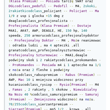
(
Klasa
Premium
)
--
Posiada
 tarcz
ę
 SWAT oraz 
DGLcodclass_pedofil
--
Pedofil
--
 M4
,
2skoki
,
2rakietkicodclass
_policjant 
--
Policjant
--
Ma
1
/
9
 z usp i glocka 
+
15
 dmg z 
deaglacodclass_profesjonalista 
--
Profesjonalista
(
Klasa
Premium
)
--
Dostaje
M4A1
,
 AK47
,
 AWP
,
 DEAGLE
,
 HE
,
150
 hp
,
140
speeda
,
250
 armorucodclass_profesjonalnydoktor 
--
Profesjonalny
Doktor
--
 M4 
,
Mo
ż
e reanimowac 
:
 odradza ludzi 
,
 ma 
4
 apteczki 
,
all 
granatcodclass_profesjonalnyszturmowiec 
--
Profesjonalny
Szturmowiec
--
 M4A1
,
deagle 
podw
ó
jny skok i 
2
 rakietycodclass_prokomandos 
-
-
ProKomandos
--
Posiada
 m4 i 
1
 apteczke ma 
1
/
1
z 
no
ż
a oraz 
2
 fleshe i podw
ó
jny 
skokcodclass_rabuspremium 
--
Rabus
(
Premium
)
--
AWP
,
Mac
10
 i mniejsza widocznosc przy 
kucaniucodclass_rysiop 
--
Rysio
[
Premium
]
--
 M4 
,
Famas
,
2
 rakiety 
,
5
 skokow 
,
Niewidzialny
Na
Nozu
40
%
codclass_samurajpremium 
--
Samuraj
(
Premium
)
--
Zmniejszona
 widoczno
ść
 na 
no
ż
u
.
70
/
255codclass
_sierzantpremium 
--
Sierzant
[
Premium
]
--
 mp5 
1
/
2
,
 krowa 
,
 all 