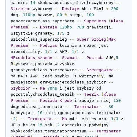
ma miec 
14
 skokowcodclass_strzelecwyborowy 
--
Strzelec
 wyborowy 
--
Dostaje
 AK i M4A1 
+
200
dmg
,
110hp
 bazowe
,
80
%
 biegu
,
100
pancerzacodclass_superhero 
--
SuperHero
(
Klasa
Premium
)
--
Dostaje
120hp
,
700
 grawitacji
,
wszystkie granaty
,
1
/
5
 z 
uzicodclass_superszpieg 
--
Super
Szpieg
(
Max
Premium
)
--
Podczas
 kucania z nozem jest 
niewidzialny
,
1
/
1
 z AWP
,
1
/
1
 z 
HEcodclass_szaman
--
Szaman
--
Posiada
 AUG
,
5
B
ł
yskawic
,
posiada wszyskie 
granatycodclass_szeregowiec 
--
Szeregowiec
--
ma m4 i AWP
.
 jest szybki  i wytrzyma
ł
y
,
 ma 
zmniejszon
ą
 grawitacjecodclass_szybcior 
--
Szybcior
--
Ma
70hp
 i jest szybszy od 
pozostalychcodclass_teezik 
--
TeeZik
(
Klasa
Premium
)
--
Posiada
Krowe
 i zadaje z niej 
150
dmgcodclass_terminator 
--
Terminator
--
30
kondycja i 
10
 inteligencjacodclass_terminator 
(
2
)
--
Terminator
--
Ma
 m4 i elites oraz 
1
/
3
 z 
HE i he co 
15
 sek
.
2
 apteczki i podw
ó
jny 
skok
!
codclass_terminatorpremium 
--
Terminator