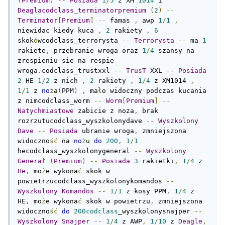
(
Premium
)
--
Posiada
1
/
5
 z XM 
1014
 i 
Deaglacodclass_terminatorpremium
(
2
)
--
Terminator
[
Premium
]
--
 famas 
,
 awp 
1
/
1
,
niewidac kiedy kuca 
,
2
 rakiety 
,
6
skok
ó
wcodclass_terrorysta 
--
Terrorysta
--
 ma 
1
rakiete
,
 przebranie wroga oraz 
1
/
4
 szansy na 
zrespieniu sie na respie 
wroga
.
codclass_trustxxl 
--
TrusT
 XXL 
--
Posiada
2
 HE 
1
/
2
 z nich 
,
2
 rakiety 
,
1
/
4
 z XM1014 
,
1
/
1
 z 
no
ż
a
(
PPM
)
,
 ma
ł
o widoczny podczas kucania 
z nimcodclass_worm 
--
Worm
[
Premium
]
--
Natychmiastowe
 zabicie z noza
,
 brak 
rozrzutucodclass_wyszkolonydave 
--
Wyszkolony
Dave
--
Posiada
 ubranie wroga
,
 zmniejszona 
widoczno
ść
 na 
no
ż
u 
do
200
,
1
/
1
hecodclass_wyszkolonygeneral 
--
Wyszkolony
Genera
ł
(
Premium
)
--
Posiada
3
 rakietki
,
1
/
4
 z 
He
,
 mo
ż
e wykona
ć
 skok w 
powietrzucodclass_wyszkolonykomandos 
--
Wyszkolony
Komandos
--
1
/
1
 z kosy PPM
,
1
/
4
 z 
HE
,
 mo
ż
e wykona
ć
 skok w powietrzu
,
 zmniejszona 
widoczno
ść
do
200codclass
_wyszkolonysnajper 
--
Wyszkolony
Snajper
--
1
/
4
 z AWP
,
1
/
10
 z 
Deagle
,