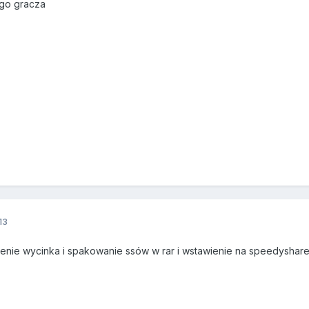
ego gracza
13
ienie wycinka i spakowanie ssów w rar i wstawienie na speedyshar