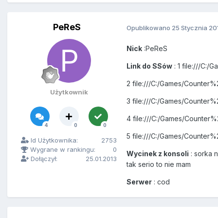
PeReS
Opublikowano
25 Stycznia 20
Nick
:PeReS
Link do SSów
: 1 file:///C
2 file:///C:/Games/Counter
Użytkownik
3 file:///C:/Games/Counte
4 file:///C:/Games/Counte
4
0
0
5 file:///C:/Games/Counte
Id Użytkownika:
2753
Wygrane w rankingu:
0
Wycinek z konsoli
: sorka 
Dołączył:
25.01.2013
tak serio to nie mam
Serwer
: cod