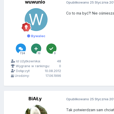
wuwunio
Opublikowano
25 Stycznia 20
Co to ma być?! Nie ośmieszaj
Bywalec
724
10
0
Id Użytkownika:
48
Wygrane w rankingu:
0
Dołączył:
10.08.2012
Urodziny:
17.06.1996
BiAŁy
Opublikowano
25 Stycznia 20
Tak potwierdzam sam chciał 