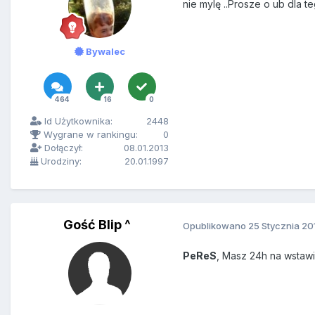
nie mylę ..Prosze o ub dla t
Bywalec
464
16
0
Id Użytkownika:
2448
Wygrane w rankingu:
0
Dołączył:
08.01.2013
Urodziny:
20.01.1997
Gość Blip ^
Opublikowano
25 Stycznia 20
PeReS
, Masz 24h na wstaw