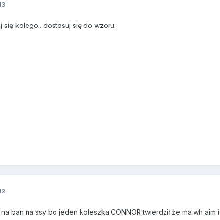
13
 się kolego.. dostosuj się do wzoru.
13
na ban na ssy bo jeden koleszka CONNOR twierdził że ma wh aim i sh