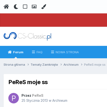
Forum
FAQ
NOWA STRONA
Strona główna
Tematy Zamknięte
Archiwum
PeReS moje ss
PeReS moje ss
Przez
PeReS
25 Stycznia 2013
w
Archiwum