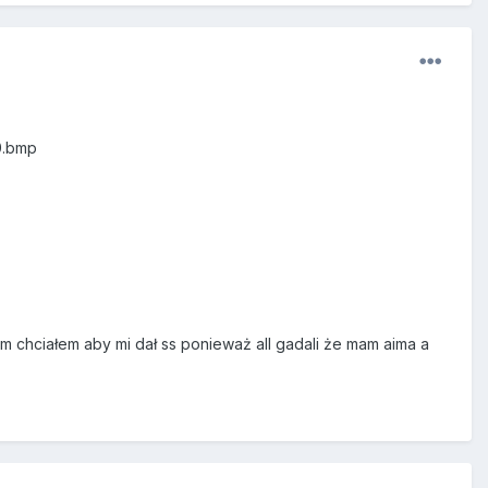
0.bmp
m chciałem aby mi dał ss ponieważ all gadali że mam aima a