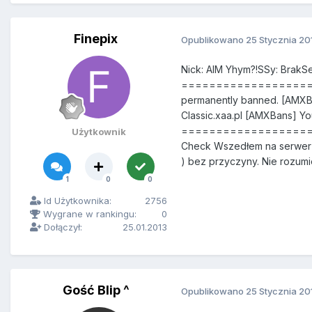
Finepix
Opublikowano
25 Stycznia 20
Nick: AIM Yhym?!SSy: Brak
======================
permanently banned. [AMXB
Classic.xaa.pl [AMXBans] Yo
======================
Użytkownik
Check Wszedłem na serwer i 
) bez przyczyny. Nie rozum
1
0
0
Id Użytkownika:
2756
Wygrane w rankingu:
0
Dołączył:
25.01.2013
Gość Blip ^
Opublikowano
25 Stycznia 20