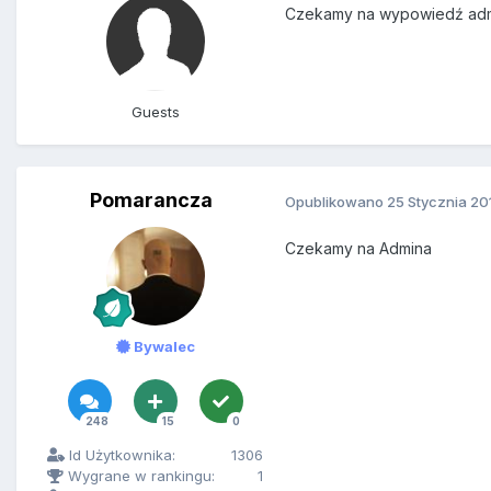
Czekamy na wypowiedź adm
Guests
Pomarancza
Opublikowano
25 Stycznia 20
Czekamy na Admina
Bywalec
248
15
0
Id Użytkownika:
1306
Wygrane w rankingu:
1