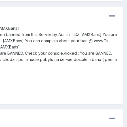
6[AMXBans]
ed from this Server by Admin TaQ. [AMXBans] You are
 ' [AMXBans] You can complain about your ban @ www.Cs-
' [AMXBans]
NNED. Check your console.Kicked : You are BANNED.
o chodzi i po minucie pobytu na serwie dostałem bana ( perma