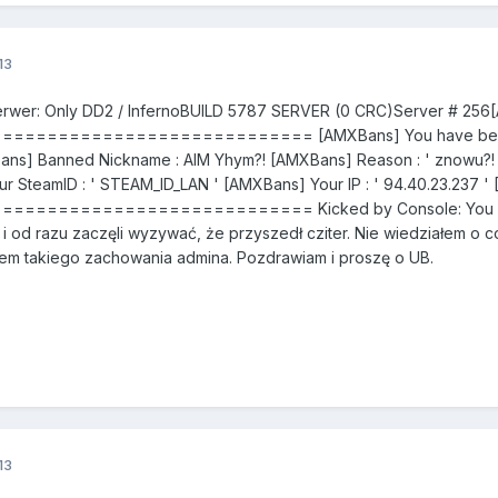
13
Serwer: Only DD2 / InfernoBUILD 5787 SERVER (0 CRC)Server # 25
========================= [AMXBans] You have been bann
ans] Banned Nickname : AIM Yhym?! [AMXBans] Reason : ' znowu?!
ur SteamID : ' STEAM_ID_LAN ' [AMXBans] Your IP : ' 94.40.23.237 
========================= Kicked by Console: You are BA
od razu zaczęli wyzywać, że przyszedł cziter. Nie wiedziałem o c
iem takiego zachowania admina. Pozdrawiam i proszę o UB.
13