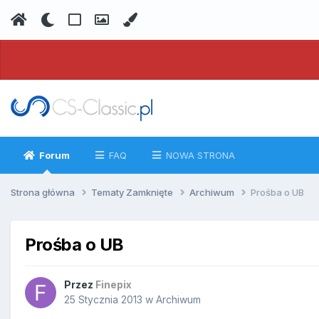
Forum
FAQ
NOWA STRONA
Strona główna
Tematy Zamknięte
Archiwum
Prośba o UB
Prośba o UB
Przez
Finepix
25 Stycznia 2013
w
Archiwum