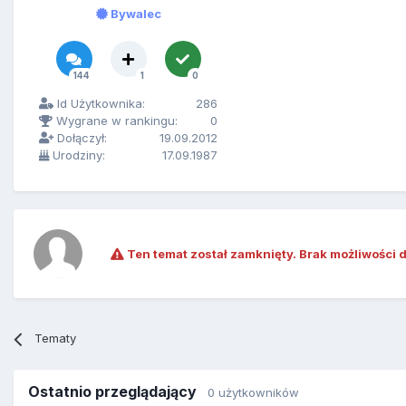
Bywalec
144
1
0
Id Użytkownika:
286
Wygrane w rankingu:
0
Dołączył:
19.09.2012
Urodziny:
17.09.1987
Ten temat został zamknięty. Brak możliwości 
Tematy
Ostatnio przeglądający
0 użytkowników