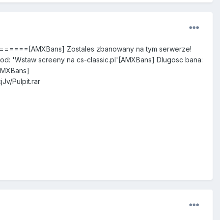
==[AMXBans] Zostales zbanowany na tym serwerze!
: 'Wstaw screeny na cs-classic.pl'[AMXBans] Dlugosc bana:
[AMXBans]
/Pulpit.rar