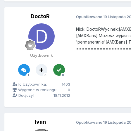
DoctoR
Opublikowano
19 Listopada 2
Nick: DoctoRWycinek:[A
[AMXBans] Mozesz wyjasnic
'permanentnie'[AMXBans] Tw
=======================
Użytkownik
1
0
0
Id Użytkownika:
1403
Wygrane w rankingu:
0
Dołączył:
18.11.2012
Ivan
Opublikowano
19 Listopada 2