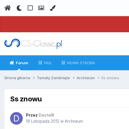
Forum
FAQ
NOWA STRONA
Strona główna
Tematy Zamknięte
Archiwum
Ss znowu
Ss znowu
Przez
DoctoR
19 Listopada 2012
w
Archiwum