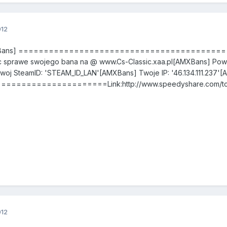
012
MXBans] =============================================
 sprawe swojego bana na @ www.Cs-Classic.xaa.pl[AMXBans] Powod
oj SteamID: 'STEAM_ID_LAN'[AMXBans] Twoje IP: '46.134.111.237'
=================Link:http://www.speedyshare.com/tcjJv
012