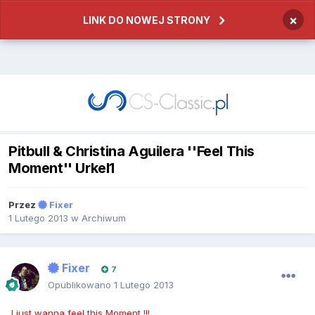
×
LINK DO NOWEJ STRONY
Pitbull & Christina Aguilera ''Feel This
Moment'' Urkel1
Przez
Fixer
1 Lutego 2013
w
Archiwum
Fixer
7
Opublikowano
1 Lutego 2013
I just wanna feel this Moment !!!