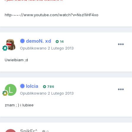
http-~~-//www.youtube.com/watch?v=Nszl1iHF4xo
demoN. xd
14
Opublikowano
2 Lutego 2013
Uwielbiam ;d
lolcia
786
Opublikowano
2 Lutego 2013
znam ; ) i lubiee
SpikEr^
0