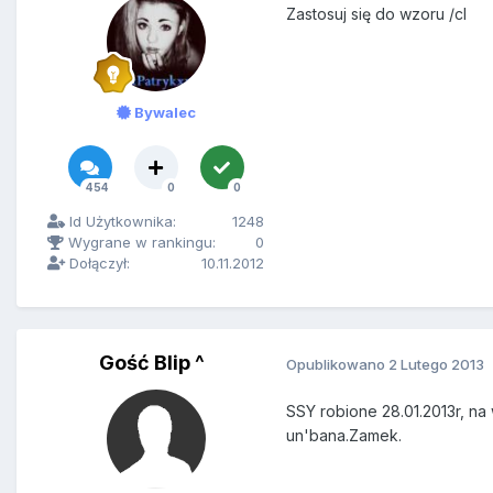
Zastosuj się do wzoru /cl
Bywalec
454
0
0
Id Użytkownika:
1248
Wygrane w rankingu:
0
Dołączył:
10.11.2012
Gość Blip ^
Opublikowano
2 Lutego 2013
SSY robione 28.01.2013r, na
un'bana.Zamek.