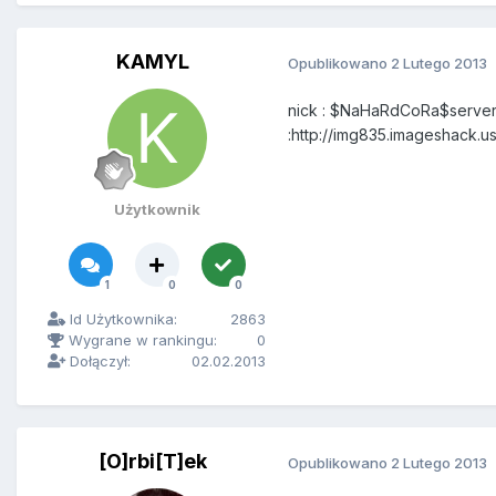
KAMYL
Opublikowano
2 Lutego 2013
nick : $NaHaRdCoRa$server: 
:http://img835.imageshack.
Użytkownik
1
0
0
Id Użytkownika:
2863
Wygrane w rankingu:
0
Dołączył:
02.02.2013
[O]rbi[T]ek
Opublikowano
2 Lutego 2013