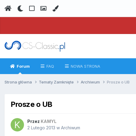
Forum
FAQ
NOWA STRONA
Strona główna
Tematy Zamknięte
Archiwum
Prosze o UB
Prosze o UB
Przez
KAMYL
2 Lutego 2013
w
Archiwum