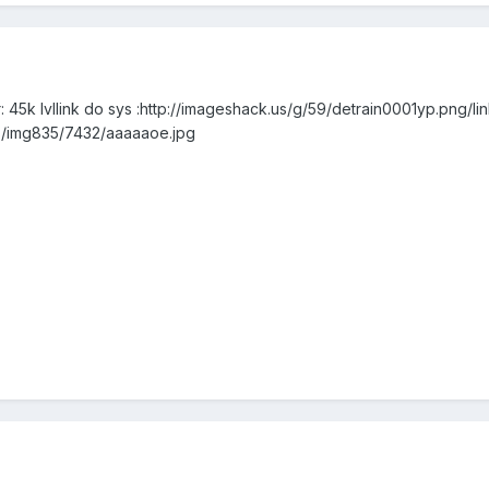
45k lvllink do sys :http://imageshack.us/g/59/detrain0001yp.png/lin
us/img835/7432/aaaaaoe.jpg