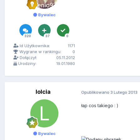
Bywalec
320
37
0
Id Użytkownika:
1171
Wygrane w rankingu:
0
Dołączył:
05.11.2012
Urodziny:
19.01.1980
lolcia
Opublikowano
3 Lutego 2013
łap cos takiego : )
Bywalec