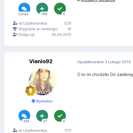
2,9 tys.
786
0
Id Użytkownika:
529
Wygrane w rankingu:
19
Dołączył:
30.09.2012
Vienio92
Opublikowano
3 Lutego 2013
O to mi chodziło Do zamknię
Bywalec
320
37
0
Id Użytkownika:
1171