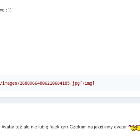
wo : ))
/images/26889664806210684185.jpg[/img]
vatar też ale nie lubię fajek grrr Czekam na jakiś inny avatar