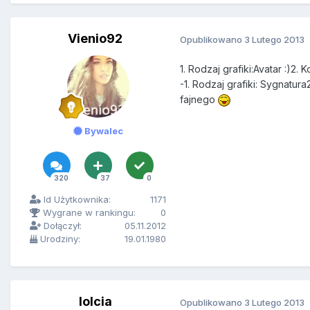
Vienio92
Opublikowano
3 Lutego 2013
1. Rodzaj grafiki:Avatar :)2
-1. Rodzaj grafiki: Sygnatu
fajnego
Bywalec
320
37
0
Id Użytkownika:
1171
Wygrane w rankingu:
0
Dołączył:
05.11.2012
Urodziny:
19.01.1980
lolcia
Opublikowano
3 Lutego 2013