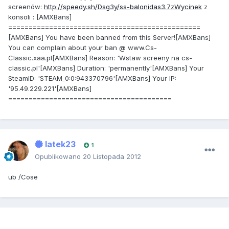
screenów:
http://speedy.sh/Dsg3y/ss-balonidas3.7zWycinek
z
konsoli : [AMXBans]
===============================================
[AMXBans] You have been banned from this Server![AMXBans]
You can complain about your ban @ www.Cs-
Classic.xaa.pl[AMXBans] Reason: 'Wstaw screeny na cs-
classic.pl'[AMXBans] Duration: 'permanently'[AMXBans] Your
SteamID: 'STEAM_0:0:943370796'[AMXBans] Your IP:
'95.49.229.221'[AMXBans]
========================================
latek23
1
Opublikowano
20 Listopada 2012
ub /Cose