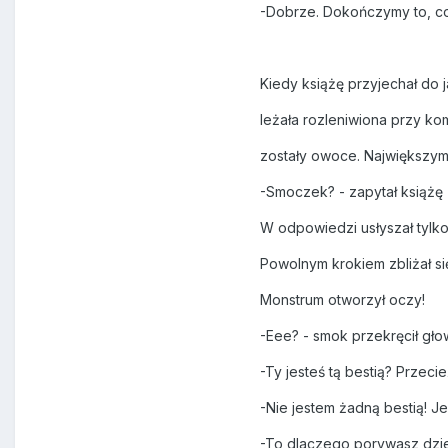
-Dobrze. Dokończymy to, co 
Kiedy książę przyjechał do 
leżała rozleniwiona przy ko
zostały owoce. Największym 
-Smoczek? - zapytał książę
W odpowiedzi usłyszał tylko
Powolnym krokiem zbliżał si
Monstrum otworzył oczy!
-Eee? - smok przekręcił gło
-Ty jesteś tą bestią? Przecie
-Nie jestem żadną bestią! J
-To dlaczego porywasz dzi