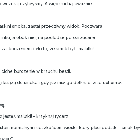
wczoraj czytałyśmy. A więc słuchaj uważnie.
jaskini smoka, zastał przedziwny widok. Poczwara
minku, a obok niej, na podłodze porozrzucane
zaskoczeniem było to, że smok był... malutki!
 ciche burczenie w brzuchu bestii.
ę książę do smoka i gdy już miał go dotknąć, znieruchomiał.
wę.
ż jesteś malutki! - krzyknął rycerz
estem normalnym mieszkańcem wioski, który płaci podatki - smok b
ewice?