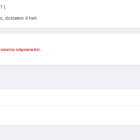
11
]
o, dostałem 4 heh
dodania odpowiedzi.