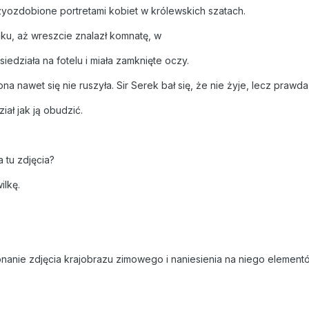
zyozdobione portretami kobiet w królewskich szatach.
ku, aż wreszcie znalazł komnatę, w
siedziała na fotelu i miała zamknięte oczy.
 nawet się nie ruszyła. Sir Serek bał się, że nie żyje, lecz prawda
ział jak ją obudzić.
 tu zdjęcia?
ilkę.
anie zdjęcia krajobrazu zimowego i naniesienia na niego elementów