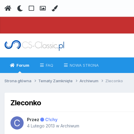
Forum
FAQ
NOWA STRONA
Strona główna
Tematy Zamknięte
Archiwum
Zleconko
Zleconko
Przez
C!chy
4 Lutego 2013
w
Archiwum