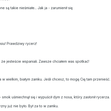
e są takie nieśmiałe... Jak ja - zarumienił się
usiu! Prawdziwy rycerz!
że jesteście wspaniali. Zawsze chciałem was spotkać!
 w wielkim, białym zamku. Jeśli chcesz, to mogę Cię tam przenieść.
 smok uśmiechnął się i wypuścił dym z nosa, który zasłonił rycerza.
zny już nie było. Był za to w zamku.