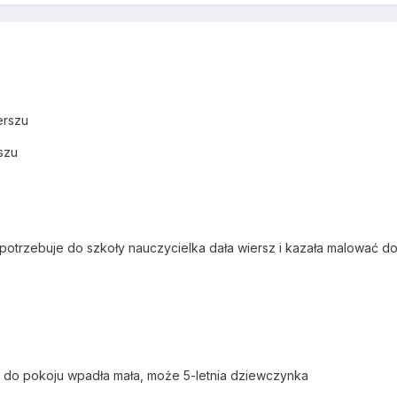
erszu
szu
s potrzebuje do szkoły nauczycielka dała wiersz i kazała malować d
- do pokoju wpadła mała, może 5-letnia dziewczynka