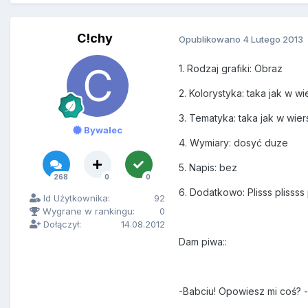
C!chy
Opublikowano
4 Lutego 2013
1. Rodzaj grafiki: Obraz
2. Kolorystyka: taka jak w wi
3. Tematyka: taka jak w wier
Bywalec
4. Wymiary: dosyć duze
5. Napis: bez
268
0
0
6. Dodatkowo: Plisss plisss
Id Użytkownika:
92
Wygrane w rankingu:
0
Dołączył:
14.08.2012
Dam piwa::
-Babciu! Opowiesz mi coś? 