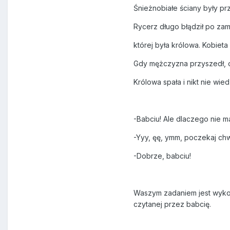
Śnieżnobiałe ściany były pr
Rycerz długo błądził po zam
której była królowa. Kobieta 
Gdy mężczyzna przyszedł, ona
Królowa spała i nikt nie wied
-Babciu! Ale dlaczego nie ma
-Yyy, ęę, ymm, poczekaj chw
-Dobrze, babciu!
Waszym zadaniem jest wykon
czytanej przez babcię.