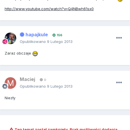
http://www.youtube.com/watch?v=Q4NBwh61sx0
hapajkule
156
Opublikowano
9 Lutego 2013
Zaraz obczaje
Maciej
0
Opublikowano
9 Lutego 2013
Niezły
Ten temat został zamknięty. Brak możliwości dodania