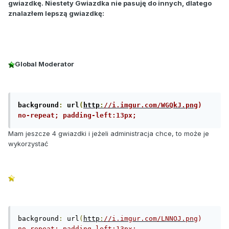
gwiazdkę. Niestety Gwiazdka nie pasuję do innych, dlatego
znalazłem lepszą gwiazdkę:
Global Moderator
background
:
 url
(
http
:
//i.imgur.com/WGQkJ.png
) 
no-repeat; padding-left:13px;
Mam jeszcze 4 gwiazdki i jeżeli administracja chce, to może je
wykorzystać
background
:
 url
(
http
:
//i.imgur.com/LNNOJ.png
) 
no-repeat; padding-left:13px;