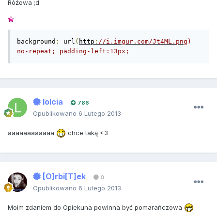
Różowa ;d
background
:
 url
(
http
:
//i.imgur.com/Jt4ML.png
) 
no-repeat; padding-left:13px;
lolcia
786
Opublikowano
6 Lutego 2013
aaaaaaaaaaaa
chce taką <3
[O]rbi[T]ek
0
Opublikowano
6 Lutego 2013
Moim zdaniem do Opiekuna powinna być pomarańczowa