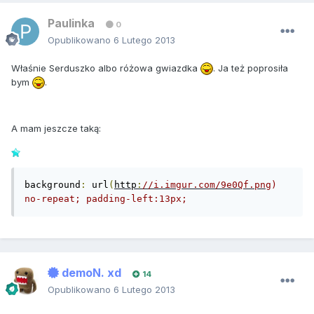
Paulinka
0
Opublikowano
6 Lutego 2013
Właśnie Serduszko albo różowa gwiazdka
. Ja też poprosiła
bym
.
A mam jeszcze taką:
background
:
 url
(
http
:
//i.imgur.com/9e0Qf.png
) 
no-repeat; padding-left:13px;
demoN. xd
14
Opublikowano
6 Lutego 2013