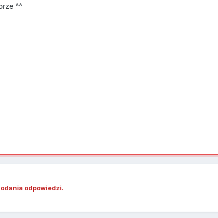
orze ^^
dodania odpowiedzi.