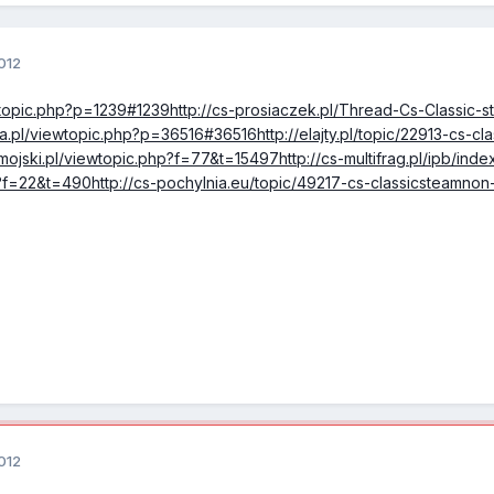
012
ewtopic.php?p=1239#1239http://cs-prosiaczek.pl/Thread-Cs-Classic-s
.pl/viewtopic.php?p=36516#36516http://elajty.pl/topic/22913-cs-cl
mojski.pl/viewtopic.php?f=77&t=15497http://cs-multifrag.pl/ipb/ind
hp?f=22&t=490http://cs-pochylnia.eu/topic/49217-cs-classicsteamnon
012