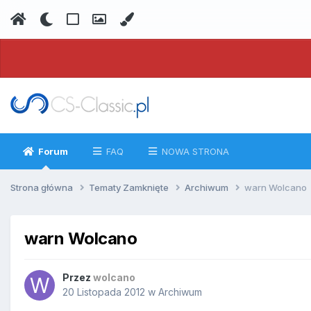
Forum
FAQ
NOWA STRONA
Strona główna
Tematy Zamknięte
Archiwum
warn Wolcano
warn Wolcano
Przez
wolcano
20 Listopada 2012
w
Archiwum