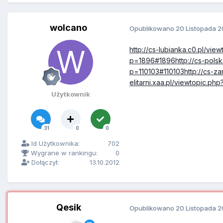
wolcano
Opublikowano
20 Listopada 2
http://cs-lubianka.c0.pl/vi
p=1896#1896http://cs-polska
p=110103#110103http://cs-za
elitarni.xaa.pl/viewtopic.p
Użytkownik
31
0
0
Id Użytkownika:
702
Wygrane w rankingu:
0
Dołączył:
13.10.2012
Qesik
Opublikowano
20 Listopada 2