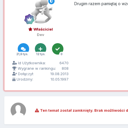
Drugim razem pamiętaj o wz
Właściciel
Dev
21,6 tys.
12 tys.
0
Id Użytkownika:
6470
Wygrane w rankingu:
808
Dołączył:
19.08.2013
Urodziny:
10.05.1997
Ten temat został zamknięty. Brak możliwości 