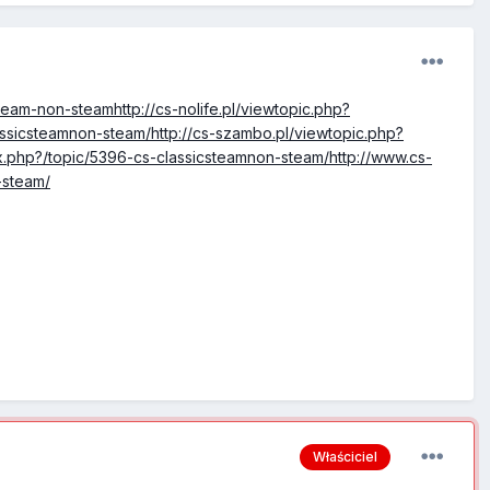
team-non-steamhttp://cs-nolife.pl/viewtopic.php?
assicsteamnon-steam/http://cs-szambo.pl/viewtopic.php?
ex.php?/topic/5396-cs-classicsteamnon-steam/http://www.cs-
-steam/
Właściciel