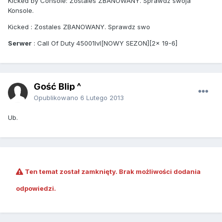
Kicked by Console: Zostales ZBANOWANY. Sprawdz swoja
Konsole.
Kicked : Zostales ZBANOWANY. Sprawdz swo
Serwer
: Call Of Duty 45001lvl[NOWY SEZON][2x 19-6]
Gość Blip ^
Opublikowano
6 Lutego 2013
Ub.
Ten temat został zamknięty. Brak możliwości dodania
odpowiedzi.