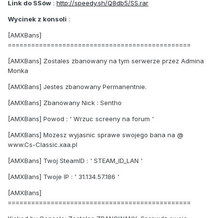
Link do SSów
:
http://speedy.sh/Q8db5/SS.rar
Wycinek z konsoli
:
[AMXBans]
===============================================
[AMXBans] Zostales zbanowany na tym serwerze przez Admina
Monka
[AMXBans] Jestes zbanowany Permanentnie.
[AMXBans] Zbanowany Nick : Sentho
[AMXBans] Powod : ' Wrzuc screeny na forum '
[AMXBans] Mozesz wyjasnic sprawe swojego bana na @
www.Cs-Classic.xaa.pl
[AMXBans] Twoj SteamID : ' STEAM_ID_LAN '
[AMXBans] Twoje IP : ' 31.134.57.186 '
[AMXBans]
===============================================