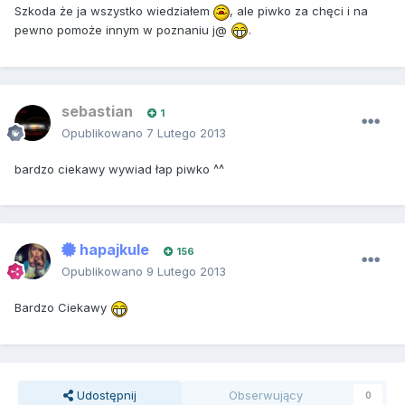
Szkoda że ja wszystko wiedziałem
, ale piwko za chęci i na
pewno pomoże innym w poznaniu j@
.
sebastian
1
Opublikowano
7 Lutego 2013
bardzo ciekawy wywiad łap piwko ^^
hapajkule
156
Opublikowano
9 Lutego 2013
Bardzo Ciekawy
Udostępnij
Obserwujący
0