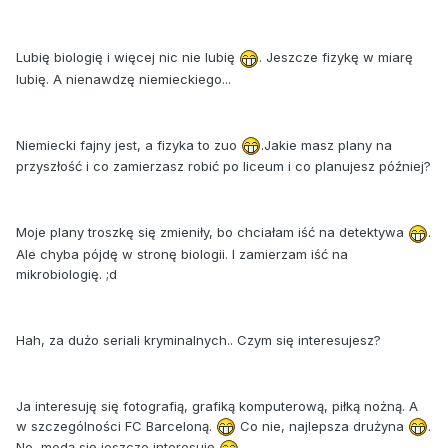
Lubię biologię i więcej nic nie lubię
. Jeszcze fizykę w miarę
lubię. A nienawdzę niemieckiego...
Niemiecki fajny jest, a fizyka to zuo
.Jakie masz plany na
przyszłość i co zamierzasz robić po liceum i co planujesz później?
Moje plany troszkę się zmieniły, bo chciałam iść na detektywa
.
Ale chyba pójdę w stronę biologii. I zamierzam iść na
mikrobiologię. ;d
Hah, za dużo seriali kryminalnych.. Czym się interesujesz?
Ja interesuję się fotografią, grafiką komputerową, piłką nożną. A
w szczególności FC Barceloną.
Co nie, najlepsza drużyna
.
No, modą się jeszcze interesuję
.