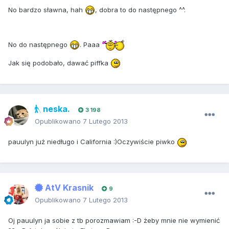
No bardzo sławna, hah
, dobra to do następnego ^^.
No do następnego
. Paaa
Jak się podobało, dawać piffka
neska.
3 198
Opublikowano
7 Lutego 2013
pauulyn już niedługo i California :)Oczywiście piwko
AtV Krasnik
9
Opublikowano
7 Lutego 2013
Oj pauulyn ja sobie z tb porozmawiam :-D żeby mnie nie wymienić