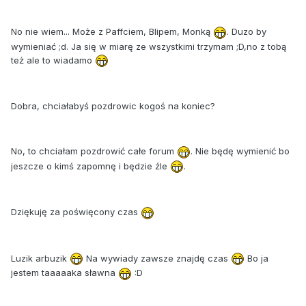
No nie wiem... Może z Paffciem, Blipem, Monką
. Duzo by
wymieniać ;d. Ja się w miarę ze wszystkimi trzymam ;D,no z tobą
też ale to wiadamo
Dobra, chciałabyś pozdrowic kogoś na koniec?
No, to chciałam pozdrowić całe forum
. Nie będę wymienić bo
jeszcze o kimś zapomnę i będzie źle
.
Dziękuję za poświęcony czas
Luzik arbuzik
Na wywiady zawsze znajdę czas
Bo ja
jestem taaaaaka sławna
:D