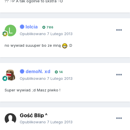
?? :-P A tak ogólnie to Ekstra :-D
lolcia
786
Opublikowano
7 Lutego 2013
no wywiad suuuper bo ze mną
:D
demoN. xd
14
Opublikowano
7 Lutego 2013
Super wywiad. ;d Masz piwko !
Gość Blip ^
Opublikowano
7 Lutego 2013