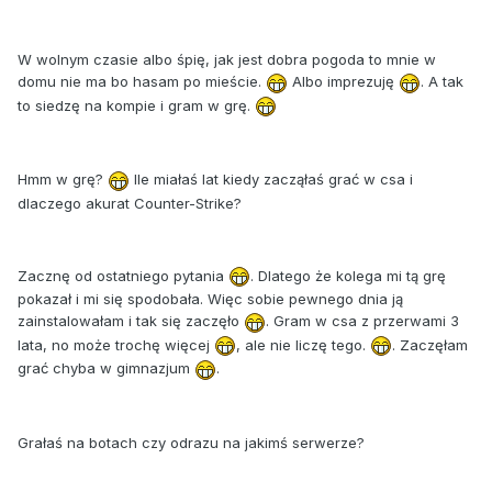
W wolnym czasie albo śpię, jak jest dobra pogoda to mnie w
domu nie ma bo hasam po mieście.
Albo imprezuję
. A tak
to siedzę na kompie i gram w grę.
Hmm w grę?
Ile miałaś lat kiedy zacząłaś grać w csa i
dlaczego akurat Counter-Strike?
Zacznę od ostatniego pytania
. Dlatego że kolega mi tą grę
pokazał i mi się spodobała. Więc sobie pewnego dnia ją
zainstalowałam i tak się zaczęło
. Gram w csa z przerwami 3
lata, no może trochę więcej
, ale nie liczę tego.
. Zaczęłam
grać chyba w gimnazjum
.
Grałaś na botach czy odrazu na jakimś serwerze?