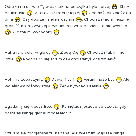
Odrazu na serwie ^^, wiesz tak na początku było gorzej
. Staty
na minusie
. A teraz już trochę lepiej
Chociaż tak zależy od
dnia
. Czy dobrze mi idzie czy nie
. Chociaż i tak śmiesznie
gram ^^. Bo zazwyczaj trzymam celownik na ziemi, a nie wysoko
. Ale tak mi wygodniej
.
Hahahah, celuj w głowy
. Zjadę Cię
Chociaż i tak mi nie
idzie.
Podoba Ci się forum czy chciałabyś coś zmienić?
Heh, no zobaczymy.
Dawaj 1 vs 1.
Forum może być
Ale
wolałabym różowy styyl.
Żeby było tak słitaśnie
Zgadamy się kiedyś Botq
. Pamiętasz jeszcze co czułaś, gdy
dostałaś rangę global moderator. ?
Czułam się "podjarana":D hahaha. Ale wiesz im większa ranga