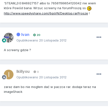
'STEAM_0:0:846927157 albo to 76561199654120042 nie wiem
które Powód bana: Wrzuc screeny na forumProszę ss
.
http://www.speedyshare.com/6qsVN/Desktop.rarProszę
!
Ivan
20
Opublikowano
20 Listopada 2012
A screeny gdzie ?
Ikillyou
0
Opublikowano
20 Listopada 2012
zaraz dam bo nie mogłem dać w paczce rar. dodaje teraz na
imageShack