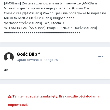
[AMXBans] Zostales zbanowany na tym serwerze![AMXBans]
Mozesz wyjasnic sprawe swojego bana na @ www.Cs-
Classic.xaa.pl[AMXBans] Powod: 'jesli nie podszywka to napisz na
forum to bedzie ub '[AMXBans] Dlugosc bana:
'permanently'[AMXBans] Twoj SteamID:
'STEAM_ID_LAN'[AMXBans] Twoje IP: '78.9.150.63'[AMXBans]
=======================================
Gość Blip ^
Opublikowano
8 Lutego 2013
ub
Ten temat został zamknięty. Brak możliwości dodania
odpowiedzi.