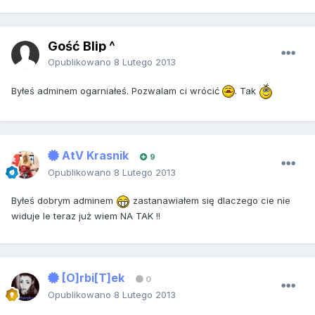
Gość Blip ^
Opublikowano
8 Lutego 2013
Byłeś adminem ogarniałeś. Pozwalam ci wrócić
. Tak
AtV Krasnik
9
Opublikowano
8 Lutego 2013
Byłeś dobrym adminem
zastanawiałem się dlaczego cie nie
widuje le teraz już wiem NA TAK !!
[O]rbi[T]ek
0
Opublikowano
8 Lutego 2013