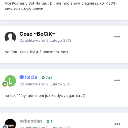
Mój Kochany Bot Na tak ; D , ale noc znów ciągniesz xD. <333-
Amx-Wiek-Były Admin
Gość ~BoCiK~
Opublikowano
9 Lutego 2013
Na Tak -Wiek-Był już adminem-Amx
lolcia
786
Opublikowano
9 Lutego 2013
na tak ^^ był adminem juz kiedys , ogarnia : )))
sebastian
1
Opublikowano
9 Lutego 2013