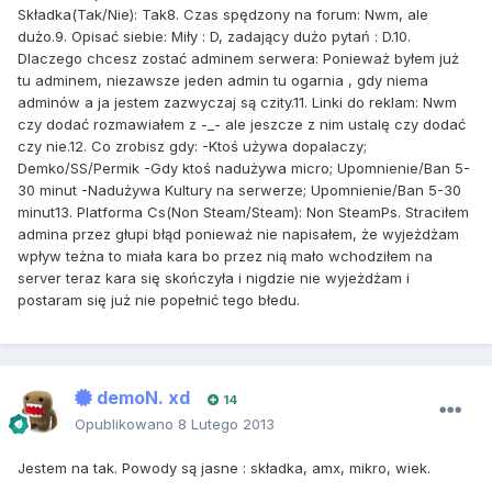
Składka(Tak/Nie): Tak8. Czas spędzony na forum: Nwm, ale
dużo.9. Opisać siebie: Miły : D, zadający dużo pytań : D.10.
Dlaczego chcesz zostać adminem serwera: Ponieważ byłem już
tu adminem, niezawsze jeden admin tu ogarnia , gdy niema
adminów a ja jestem zazwyczaj są czity.11. Linki do reklam: Nwm
czy dodać rozmawiałem z -_- ale jeszcze z nim ustalę czy dodać
czy nie.12. Co zrobisz gdy: -Ktoś używa dopalaczy;
Demko/SS/Permik -Gdy ktoś nadużywa micro; Upomnienie/Ban 5-
30 minut -Nadużywa Kultury na serwerze; Upomnienie/Ban 5-30
minut13. Platforma Cs(Non Steam/Steam): Non SteamPs. Straciłem
admina przez głupi błąd ponieważ nie napisałem, że wyjeżdżam
wpływ teżna to miała kara bo przez nią mało wchodziłem na
server teraz kara się skończyła i nigdzie nie wyjeżdżam i
postaram się już nie popełnić tego błedu.
demoN. xd
14
Opublikowano
8 Lutego 2013
Jestem na tak. Powody są jasne : składka, amx, mikro, wiek.