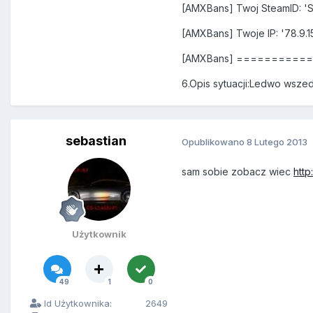
[AMXBans] Twoj SteamID: '
[AMXBans] Twoje IP: '78.9.1
[AMXBans] =========
6.Opis sytuacji:Ledwo wsz
sebastian
Opublikowano
8 Lutego 2013
sam sobie zobacz wiec
http
Użytkownik
49
1
0
Id Użytkownika:
2649