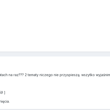
ach na raz??? 2 tematy niczego nie przyspieszą. wszytko wyjaśnimy
59
]
ięcia.