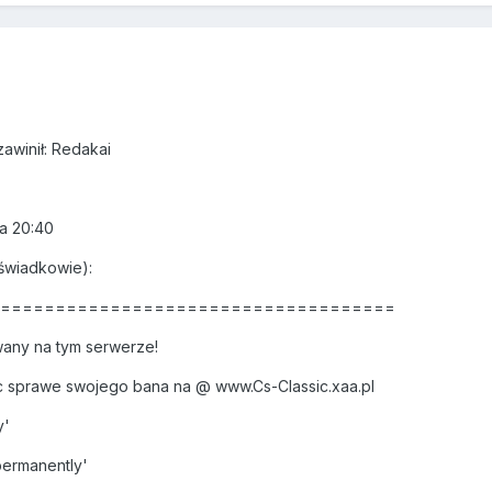
zawinił: Redakai
 a 20:40
świadkowie):
======================================
any na tym serwerze!
 sprawe swojego bana na @ www.Cs-Classic.xaa.pl
y'
permanently'