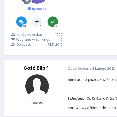
Bywalec
51
0
0
Id Użytkownika:
1290
Wygrane w rankingu:
0
Dołączył:
14.11.2012
Gość Blip ^
Opublikowano
8 Lutego 2013
hmm po co piszesz w 2 temat
[
Dodano
: 2013-02-08, 22:
Guests
sprawa wyjaśniona do zamkn