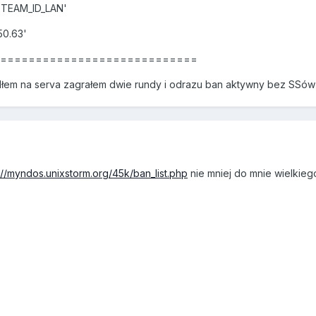
STEAM_ID_LAN'
50.63'
==============================
edłem na serva zagrałem dwie rundy i odrazu ban aktywny bez SS
://myndos.unixstorm.org/45k/ban_list.php
nie mniej do mnie wielkieg