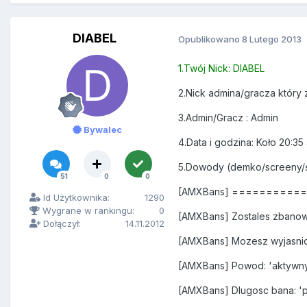
DIABEL
Opublikowano
8 Lutego 2013
1.Twój Nick: DIABEL
2.Nick admina/gracza który 
3.Admin/Gracz : Admin
Bywalec
4.Data i godzina: Koło 20:35
5.Dowody (demko/screeny/
51
0
0
[AMXBans] =========
Id Użytkownika:
1290
Wygrane w rankingu:
0
[AMXBans] Zostales zbanow
Dołączył:
14.11.2012
[AMXBans] Mozesz wyjasnic
[AMXBans] Powod: 'aktywn
[AMXBans] Dlugosc bana: '