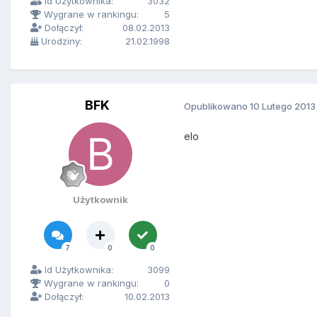
Id Użytkownika:
3032
Wygrane w rankingu:
5
Dołączył:
08.02.2013
Urodziny:
21.02.1998
BFK
Opublikowano
10 Lutego 2013
elo
Użytkownik
7
0
0
Id Użytkownika:
3099
Wygrane w rankingu:
0
Dołączył:
10.02.2013