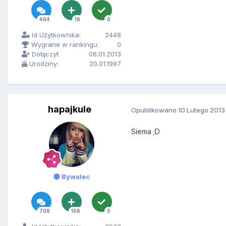
464
16
0
Id Użytkownika:
2448
Wygrane w rankingu:
0
Dołączył:
08.01.2013
Urodziny:
20.01.1997
hapajkule
Opublikowano
10 Lutego 2013
Siema ;D
Bywalec
708
156
0