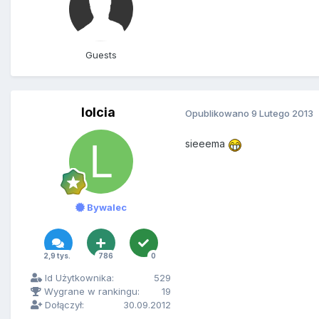
Guests
lolcia
Opublikowano
9 Lutego 2013
sieeema
Bywalec
2,9 tys.
786
0
Id Użytkownika:
529
Wygrane w rankingu:
19
Dołączył:
30.09.2012