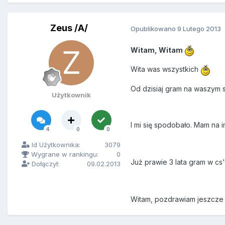
Zeus /A/
Opublikowano
9 Lutego 2013
Witam, Witam
Wita was wszystkich
Od dzisiaj gram na waszym
Użytkownik
I mi się spodobało. Mam na i
4
0
0
Id Użytkownika:
3079
Wygrane w rankingu:
0
Już prawie 3 lata gram w cs
Dołączył:
09.02.2013
Witam, pozdrawiam jeszcze 