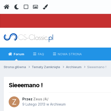
Forum
FAQ
NOWA STRONA
Strona główna
Tematy Zamknięte
Archiwum
Sieeemano !
Sieeemano !
Przez
Zeus /A/
9 Lutego 2013
w
Archiwum