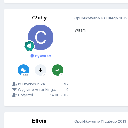
C!chy
Opublikowano
10 Lutego 2013
Witam
Bywalec
268
0
0
Id Użytkownika:
92
Wygrane w rankingu:
0
Dołączył:
14.08.2012
Effcia
Opublikowano
11 Lutego 2013