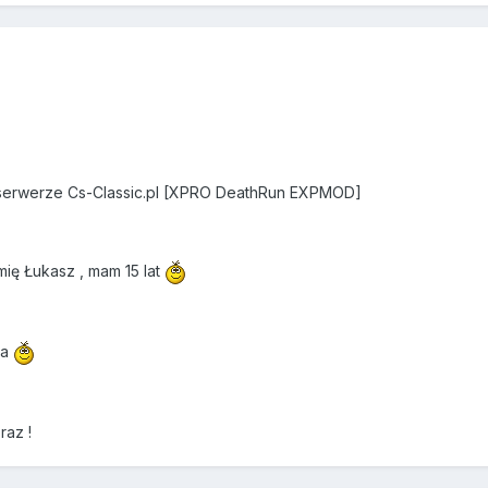
 serwerze Cs-Classic.pl [XPRO DeathRun EXPMOD]
mię Łukasz , mam 15 lat
'a
raz !