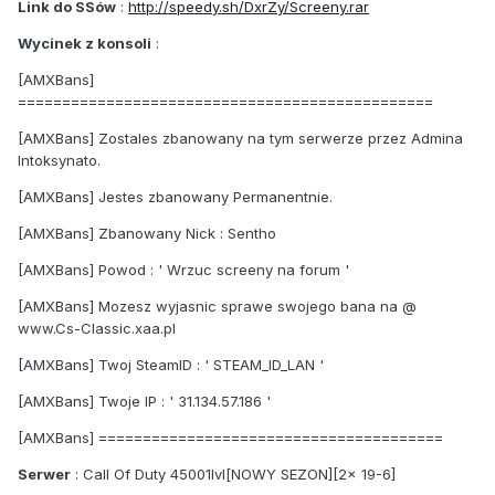
Link do SSów
:
http://speedy.sh/DxrZy/Screeny.rar
Wycinek z konsoli
:
[AMXBans]
===============================================
[AMXBans] Zostales zbanowany na tym serwerze przez Admina
Intoksynato.
[AMXBans] Jestes zbanowany Permanentnie.
[AMXBans] Zbanowany Nick : Sentho
[AMXBans] Powod : ' Wrzuc screeny na forum '
[AMXBans] Mozesz wyjasnic sprawe swojego bana na @
www.Cs-Classic.xaa.pl
[AMXBans] Twoj SteamID : ' STEAM_ID_LAN '
[AMXBans] Twoje IP : ' 31.134.57.186 '
[AMXBans] =======================================
Serwer
: Call Of Duty 45001lvl[NOWY SEZON][2x 19-6]