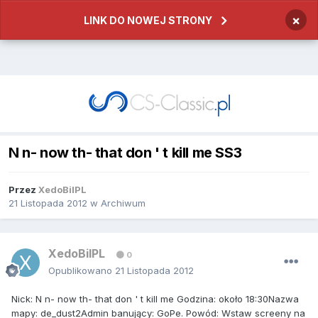
×
LINK DO NOWEJ STRONY
N n- now th- that don ' t kill me SS3
Przez
XedoBilPL
21 Listopada 2012
w
Archiwum
XedoBilPL
0
Opublikowano
21 Listopada 2012
Nick: N n- now th- that don ' t kill me Godzina: około 18:30Nazwa
mapy: de_dust2Admin banujący: GoPe. Powód: Wstaw screeny na