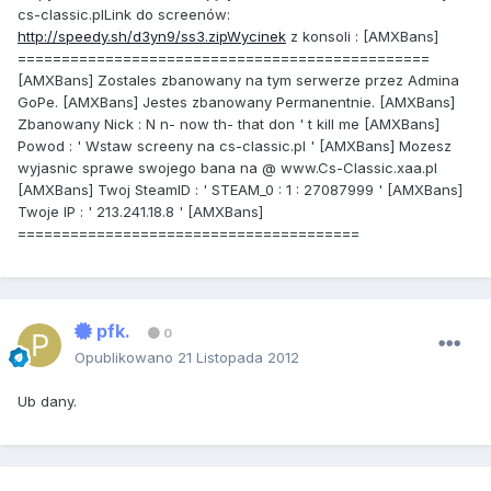
cs-classic.plLink do screenów:
http://speedy.sh/d3yn9/ss3.zipWycinek
z konsoli : [AMXBans]
===============================================
[AMXBans] Zostales zbanowany na tym serwerze przez Admina
GoPe. [AMXBans] Jestes zbanowany Permanentnie. [AMXBans]
Zbanowany Nick : N n- now th- that don ' t kill me [AMXBans]
Powod : ' Wstaw screeny na cs-classic.pl ' [AMXBans] Mozesz
wyjasnic sprawe swojego bana na @ www.Cs-Classic.xaa.pl
[AMXBans] Twoj SteamID : ' STEAM_0 : 1 : 27087999 ' [AMXBans]
Twoje IP : ' 213.241.18.8 ' [AMXBans]
=======================================
pfk.
0
Opublikowano
21 Listopada 2012
Ub dany.