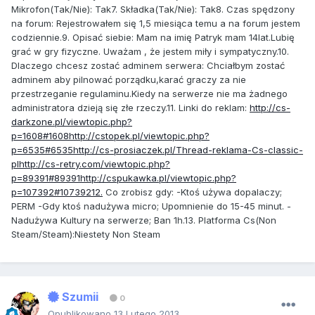
Mikrofon(Tak/Nie): Tak7. Składka(Tak/Nie): Tak8. Czas spędzony
na forum: Rejestrowałem się 1,5 miesiąca temu a na forum jestem
codziennie.9. Opisać siebie: Mam na imię Patryk mam 14lat.Lubię
grać w gry fizyczne. Uważam , że jestem miły i sympatyczny.10.
Dlaczego chcesz zostać adminem serwera: Chciałbym zostać
adminem aby pilnować porządku,karać graczy za nie
przestrzeganie regulaminu.Kiedy na serwerze nie ma żadnego
administratora dzieją się złe rzeczy.11. Linki do reklam:
http://cs-
darkzone.pl/viewtopic.php?
p=1608#1608http://cstopek.pl/viewtopic.php?
p=6535#6535http://cs-prosiaczek.pl/Thread-reklama-Cs-classic-
plhttp://cs-retry.com/viewtopic.php?
p=89391#89391http://cspukawka.pl/viewtopic.php?
p=107392#10739212.
Co zrobisz gdy: -Ktoś używa dopalaczy;
PERM -Gdy ktoś nadużywa micro; Upomnienie do 15-45 minut. -
Nadużywa Kultury na serwerze; Ban 1h.13. Platforma Cs(Non
Steam/Steam):Niestety Non Steam
Szumii
0
Opublikowano
13 Lutego 2013