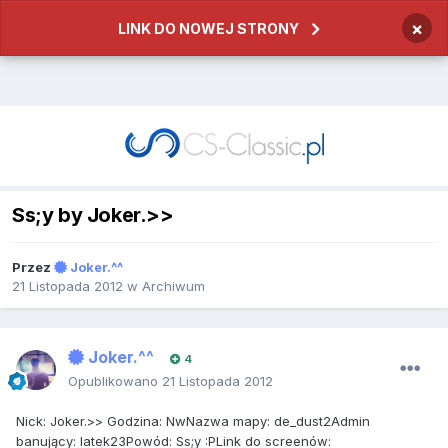
×
LINK DO NOWEJ STRONY
Ss;y by Joker.>>
Przez
Joker.^^
21 Listopada 2012
w
Archiwum
Joker.^^
4
Opublikowano
21 Listopada 2012
Nick: Joker.>> Godzina: NwNazwa mapy: de_dust2Admin
banujący: latek23Powód: Ss;y :PLink do screenów: