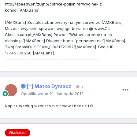
http://speedy.sh/zGjnp/cstrike-polish.rarWycinek
z
konsoli[AMXBans]
===============================================
[AMXBans] Zostales zbanowany na tym serwerze![AMXBans]
Mozesz wyjasnic sprawe swojego bana na @ www.Cs-
Classic.xaa.pl[AMXBans] Powod: 'Wstaw screeny na cs-
classic.pl'[AMXBans] Dlugosc bana: 'permanentnie'[AMXBans]
Twoj SteamID: 'STEAM_0:0:31221967'[AMXBans] Twoje IP:
'77.45.100.250'[AMXBans]
=======================================
[*] Matko Dymacz
0
Opublikowano
21 Listopada 2012
Napisz według wzoru to nie chlew,i bedzie UB.
Właściciel