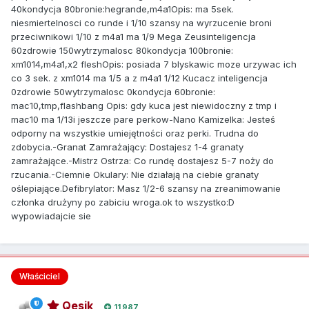
40kondycja 80bronie:hegrande,m4a1Opis: ma 5sek.
niesmiertelnosci co runde i 1/10 szansy na wyrzucenie broni
przeciwnikowi 1/10 z m4a1 ma 1/9 Mega Zeusinteligencja
60zdrowie 150wytrzymalosc 80kondycja 100bronie:
xm1014,m4a1,x2 fleshOpis: posiada 7 blyskawic moze urzywac ich
co 3 sek. z xm1014 ma 1/5 a z m4a1 1/12 Kucacz inteligencja
0zdrowie 50wytrzymalosc 0kondycja 60bronie:
mac10,tmp,flashbang Opis: gdy kuca jest niewidoczny z tmp i
mac10 ma 1/13i jeszcze pare perkow-Nano Kamizelka: Jesteś
odporny na wszystkie umiejętności oraz perki. Trudna do
zdobycia.-Granat Zamrażający: Dostajesz 1-4 granaty
zamrażające.-Mistrz Ostrza: Co rundę dostajesz 5-7 noży do
rzucania.-Ciemnie Okulary: Nie działają na ciebie granaty
oślepiające.Defibrylator: Masz 1/2-6 szansy na zreanimowanie
członka drużyny po zabiciu wroga.ok to wszystko:D
wypowiadajcie sie
Właściciel
Qesik
11 987