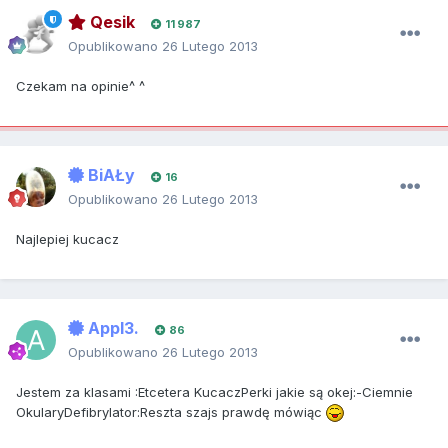
Qesik
11 987
Opublikowano
26 Lutego 2013
Czekam na opinie^ ^
BiAŁy
16
Opublikowano
26 Lutego 2013
Najlepiej kucacz
Appl3.
86
Opublikowano
26 Lutego 2013
Jestem za klasami :Etcetera KucaczPerki jakie są okej:-Ciemnie
OkularyDefibrylator:Reszta szajs prawdę mówiąc