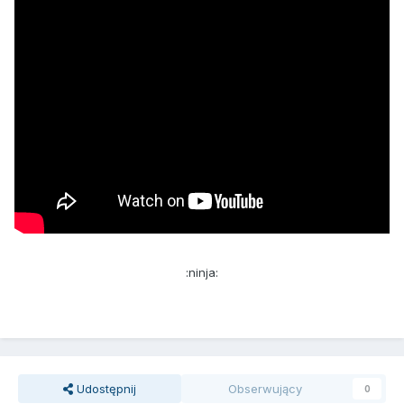
:ninja:
Udostępnij
Obserwujący
0