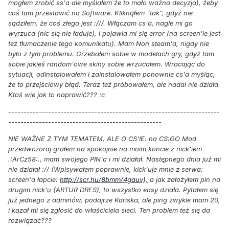
mogłem zrobić ss'a ale myślałem że to mało ważna decyzja), żeby
coś tam przestawić na Software. Kliknąłem "tak", gdyż nie
sądziłem, że coś złego jest :///. Włączam cs'a, nagle mi go
wyrzuca (nic się nie ładuje), i pojawia mi się error (na screen'ie jest
też tłumaczenie tego komunikatu). Mam Non steam'a, nigdy nie
było z tym problemu. Grzebałem sobie w modelach gry, gdyż tam
sobie jakieś random'owe skiny sobie wrzucałem. Wracając do
sytuacji, odinstalowałem i zainstalowałem ponownie cs'a myśląc,
że to przejściowy błąd. Teraz też próbowałem, ale nadal nie działa.
Ktoś wie jak to naprawić??? :c
---------------------------------------------------------------------
--------------------------------------------------
NIE WAŻNE Z TYM TEMATEM, ALE O CS'IE: na CS:GO Mod
przedwczoraj grałem na spokojnie na moim koncie z nick'iem
.:ArCz
58:., mam swojego PIN'a i mi działał. Następnego dnia już mi
nie działał :// (Wpisywałem poprawnie, kick'uje mnie z serwa:
screen'a łapcie:
http://scr.hu/8bmm/4gauv),
a jak założyłem pin na
drugim nick'u (ARTUR DRES), to wszystko easy działa. Pytałem się
już jednego z adminów, podajrze Kariska, ale ping zwykle mam 20,
i kazał mi się zgłosić do właściciela sieci. Ten problem też się da
rozwiązać???