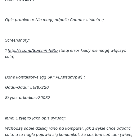
Opis problemu: Nie mogę odpalić Counter strike'a :/
Screenshoty:
1:
http://scr.hu/8bmm/hh91b
(tutaj error kiedy nie mogę włączyć
cs'a)
Dane kontaktowe (gg SKYPE/steam/pw) :
Gadu-Gadu: 51887220
Skype: arkadiusz20032
Inne: Użyję to jako opis sytuacji.
Wchodzę sobie dzisiaj rano na komputer, jak zwykle chce odpalić
cs'a, a tu nagle pojawia się komunikat, że coś tam coś tam (wiem,