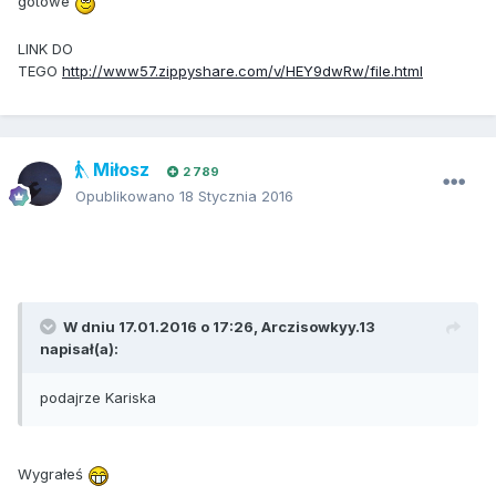
gotowe
LINK DO
TEGO
http://www57.zippyshare.com/v/HEY9dwRw/file.html
Miłosz
2 789
Opublikowano
18 Stycznia 2016
W dniu 17.01.2016 o 17:26, Arczisowkyy.13
napisał(a):
podajrze Kariska
Wygrałeś