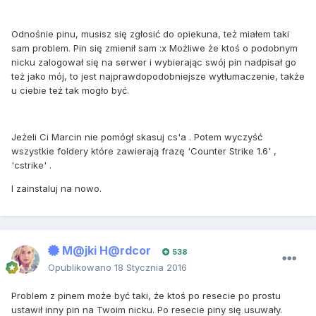
Odnośnie pinu, musisz się zgłosić do opiekuna, też miałem taki
sam problem. Pin się zmienił sam :x Możliwe że ktoś o podobnym
nicku zalogował się na serwer i wybierając swój pin nadpisał go
też jako mój, to jest najprawdopodobniejsze wytłumaczenie, także
u ciebie też tak mogło być.
Jeżeli Ci Marcin nie pomógł skasuj cs'a . Potem wyczyść
wszystkie foldery które zawierają frazę 'Counter Strike 1.6' ,
'cstrike' .
I zainstaluj na nowo.
M@jki H@rdcor
538
Opublikowano
18 Stycznia 2016
Problem z pinem może być taki, że ktoś po resecie po prostu
ustawił inny pin na Twoim nicku. Po resecie piny się usuwały.