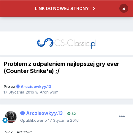
×
LINK DO NOWEJ STRONY
Problem z odpaleniem najlepszej gry ever
(Counter Strike'a) ;/
Przez
Arczisowkyy.13
17 Stycznia 2016
w
Archiwum
Arczisowkyy.13
32
Opublikowano
17 Stycznia 2016
Nick: .:ArCz
58:.