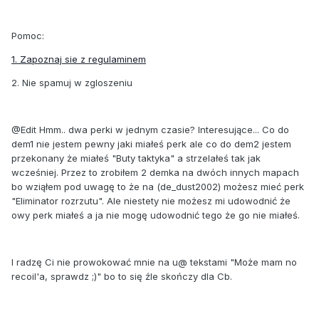
Pomoc:
1. Zapoznaj sie z regulaminem
2. Nie spamuj w zgloszeniu
@Edit Hmm.. dwa perki w jednym czasie? Interesujące... Co do
dem1 nie jestem pewny jaki miałeś perk ale co do dem2 jestem
przekonany że miałeś "Buty taktyka" a strzelałeś tak jak
wcześniej. Przez to zrobiłem 2 demka na dwóch innych mapach
bo wziąłem pod uwagę to że na (de_dust2002) możesz mieć perk
"Eliminator rozrzutu". Ale niestety nie możesz mi udowodnić że
owy perk miałeś a ja nie mogę udowodnić tego że go nie miałeś.
I radzę Ci nie prowokować mnie na u@ tekstami "Może mam no
recoil'a, sprawdz ;)" bo to się źle skończy dla Cb.