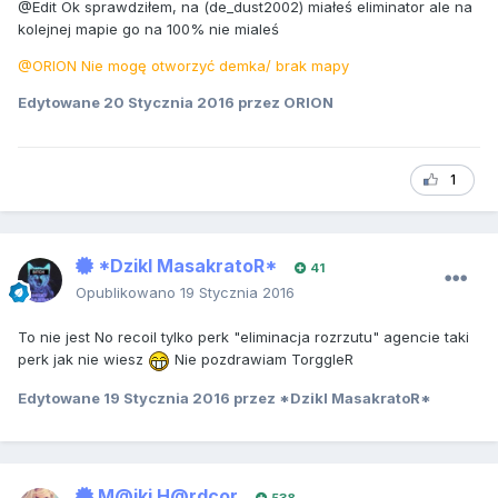
@Edit Ok sprawdziłem, na (de_dust2002) miałeś eliminator ale na
kolejnej mapie go na 100% nie mialeś
@ORION Nie mogę otworzyć demka/ brak mapy
Edytowane
20 Stycznia 2016
przez ORION
1
*DzikI MasakratoR*
41
Opublikowano
19 Stycznia 2016
To nie jest No recoil tylko perk "eliminacja rozrzutu" agencie taki
perk jak nie wiesz
Nie pozdrawiam TorggleR
Edytowane
19 Stycznia 2016
przez *DzikI MasakratoR*
M@jki H@rdcor