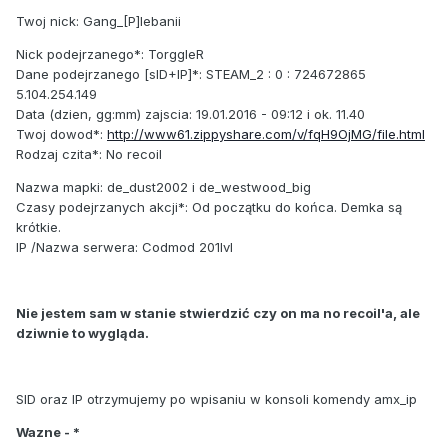
Twoj nick: Gang_[P]lebanii
Nick podejrzanego*: TorggleR
Dane podejrzanego [sID+IP]*: STEAM_2 : 0 : 724672865
5.104.254.149
Data (dzien, gg:mm) zajscia: 19.01.2016 - 09:12 i ok. 11.40
Twoj dowod*:
http://www61.zippyshare.com/v/fqH9OjMG/file.html
Rodzaj czita*: No recoil
Nazwa mapki: de_dust2002 i de_westwood_big
Czasy podejrzanych akcji*: Od początku do końca. Demka są
krótkie.
IP /Nazwa serwera: Codmod 201lvl
Nie jestem sam w stanie stwierdzić czy on ma no recoil'a, ale
dziwnie to wygląda.
SID oraz IP otrzymujemy po wpisaniu w konsoli komendy amx_ip
Wazne - *