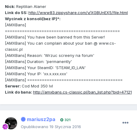
Nick:
Reptilian Alaner
Link do SS:
http://www83.zippyshare.com/v/XGBUnEX5/file.html
Wycinek z konsoli(bez IP)*:
[AMXBans]
===============================================
[AMXBans] You have been banned from this Server!
[AMXBans] You can complain about your ban @ www.cs-
classic.pl
[AMXBans] Reason: 'Wrzuc screeny na forum'
[AMXBans] Duration: 'permanently'
[AMXBans] Your SteamID: 'STEAM_ID_LAN'
[AMXBans] Your IP: 'xx.x.xxx.xxx'
[AMXBans] =======================================
Serwer:
Cod Mod 350 lvl
Link do bana:
http://amxbans.cs-classic.pl/ban_list.php?bid=47121
mariusz2pa
321
Opublikowano
19 Stycznia 2016