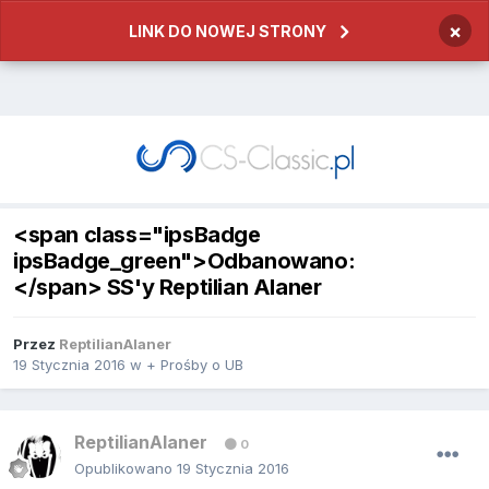
×
LINK DO NOWEJ STRONY
<span class="ipsBadge
ipsBadge_green">Odbanowano:
</span> SS'y Reptilian Alaner
Przez
ReptilianAlaner
19 Stycznia 2016
w
+ Prośby o UB
ReptilianAlaner
0
Opublikowano
19 Stycznia 2016