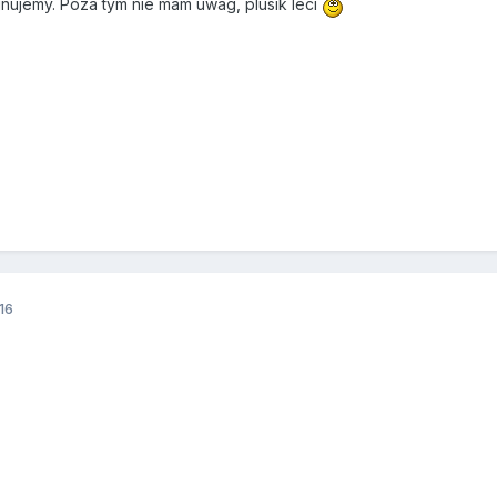
gnujemy. Poza tym nie mam uwag, plusik leci
16