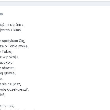
16
ąż mi się śnisz,
 jesteś z kimś,
h spotykam Cię,
szę o Tobie myślę,
o Tobie,
dź w pokoju,
spokoju,
z słowem.
jej głowie,
je,
 się czujesz,
awdę oczekujesz?,
ić?,
em o nas,