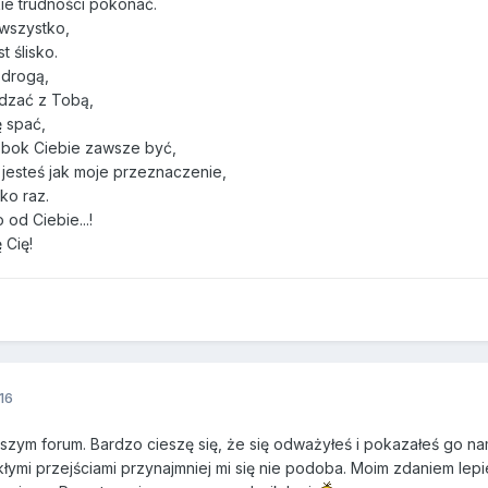
e trudności pokonać.
 wszystko,
t ślisko.
 drogą,
dzać z Tobą,
ę spać,
obok Ciebie zawsze być,
jesteś jak moje przeznaczenie,
ko raz.
 od Ciebie...!
 Cię!
16
aszym forum. Bardzo cieszę się, że się odważyłeś i pokazałeś go na
mi przejściami przynajmniej mi się nie podoba. Moim zdaniem lepie