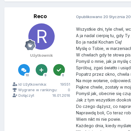
Reco
Opublikowano
20 Stycznia 20
Wszystkie dni, tyle chwil, wci
A ja nadal cierpię tu, gdy Ty
Bo ja nadal Kocham Cię!
Myślę o Tobie, w marzeniac
W chwilach gdy te słowa pi
Użytkownik
Pomyśl o mnie, jak ja myślę 
Spróbuj, zgaś światło i usią
Popatrz przez okno, chwila 
10
9
0
Na moje wołanie, odpowied
Id Użytkownika:
19551
Piękne chwile, zostały w mo
Wygrane w rankingu:
0
Pomyśl jak, obecnie się czu
Dołączył:
16.01.2016
Jak z tym wszystkim dookoła
Do czego dążysz, co napr
Naprawdę boli, Co teraz rob
Wiem nikt mi nie powie.
Każdego dnia, kiedy myślał