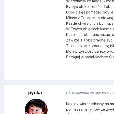
Wiedziałem że mogę wszelki
By być blisko, robić z Tobą
Unosić się i pomagać gdy jes
Miłość z Tobą jest cudowną
Każde chwilę chciałbym spę
W Twych objęciach kłaść si
Razem z Tobą rano wstać, 
Zawsze z Tobą pragnę żyć, 
Takie uczucie, zdarza się tyl
Moja przyszłość zależy tylko
Pamiętaj ja nadal Kocham Cię
pyńka
Opublikowano
20 Stycznia 20
Kolejny wiersz miłosny na n
pomieszanie rymów ze zwykły