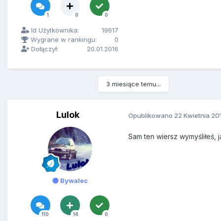
1
0
0
Id Użytkownika:
19617
Wygrane w rankingu:
0
Dołączył:
20.01.2016
3 miesiące temu...
Lulok
Opublikowano
22 Kwietnia 20
Sam ten wiersz wymyśliłeś, j
Bywalec
110
14
0