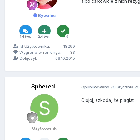
albo całkowicie z nich rezy
Bywalec
1,4 tys.
2,4 tys.
0
Id Użytkownika:
18299
Wygrane w rankingu:
33
Dołączył:
08.10.2015
Sphered
Opublikowano
20 Stycznia 20
Ojojoj, szkoda, że plagiat..
Użytkownik