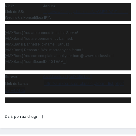
Nick: Janusz
Link do SS:
http://www44.zippyshare.com/v/zCMB7cWo/file.html
Wycinek z konsoli(bez IP)*:
[AMXBans] You are banned from this Server!
[AMXBans] You are permanently banned.
[AMXBans] Banned Nickname : Janusz
[AMXBans] Reason : ' Wrzuc screeny na forum '
[AMXBans] You can complain about your ban @ www.cs-classic.pl
[AMXBans] Your SteamID : ' STEAM_I
Serwer:
Cs-Classic.pl [CoD 350 LvL]
http://amxbans.cs-classic.pl/ban_list.php?
Link do bana:
bid=47485
Dziś po raz drugi =]