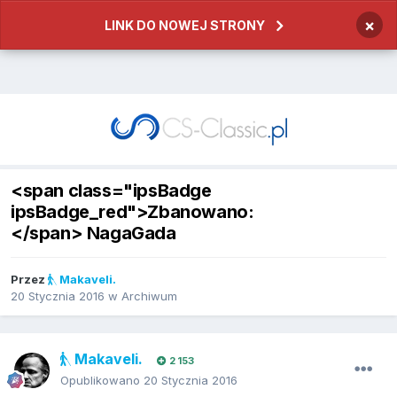
×
LINK DO NOWEJ STRONY
<span class="ipsBadge
ipsBadge_red">Zbanowano:
</span> NagaGada
Przez
Makaveli.
20 Stycznia 2016
w
Archiwum
Makaveli.
2 153
Opublikowano
20 Stycznia 2016