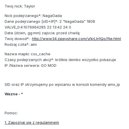
Twoj nick: Taylor
Nick podejrzanego*: NagaGada
Dane podejrzanego [sID+IP]*: 2 "NagaGada" 1808
VALVE_0:4:1076964285 22 13:42 24 0
Data (dzien, gg:mm) zajscia: przed chwilą
Twoj dowod*:
http://www34.zippyshare.com/v/krLIn1Qo/file.html
Rodzaj czita*: aim
Nazwa mapki: css_cache
Czasy podejrzanych akcji*: krótkie demko wszystko pokazuje
IP /Nazwa serwera: GO MOD
SID oraz IP otrzymujemy po wpisaniu w konsoli komendy amx_ip
Wazne - *
Pomoc:
1. Zapoznaj sie z regulaminem