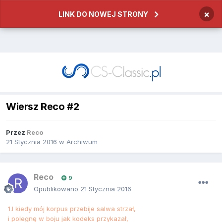
×
LINK DO NOWEJ STRONY
Wiersz Reco #2
Przez
Reco
21 Stycznia 2016
w
Archiwum
Reco
9
Opublikowano
21 Stycznia 2016
1.I kiedy mój korpus przebije salwa strzał,
i polegnę w boju jak kodeks przykazał,