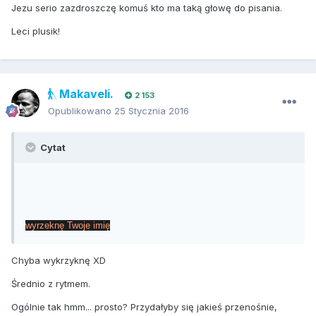
Jezu serio zazdroszczę komuś kto ma taką głowę do pisania.
Leci plusik!
Makaveli.
2 153
Opublikowano
25 Stycznia 2016
Cytat
wyrzeknę Twoje imię
Chyba wykrzyknę XD
Średnio z rytmem.
Ogólnie tak hmm... prosto? Przydałyby się jakieś przenośnie,