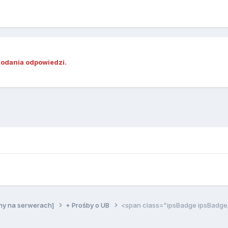
dodania odpowiedzi.
ny na serwerach]
+ Prośby o UB
<span class="ipsBadge ipsBadg