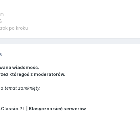
em
B
krok po kroku
16
wana wiadomość.
rzez któregoś z moderatorów.
a temat zamknięty.
-Classic.PL | Klasyczna sieć serwerów