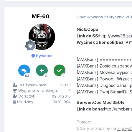
MF-60
Opublikowano
21 Stycznia 20
Nick:Copa
Link do SS:
http://www36.zi
Wycinek z konsoli(bez IP)*
Bywalec
[AMXBans] =========
[AMXBans] Zostales zbanow
[AMXBans] Mozesz wyjasnic
53
3
0
[AMXBans] Powod: 'Wrzuc s
Id Użytkownika:
19373
[AMXBans] Dlugosc bana: '
Wygrane w rankingu:
0
[AMXBans] Twoj SteamID: '
Dołączył:
02.01.2016
Urodziny:
30.10.1994
Serwer:Cod Mod 350lv
Link do bana:
http://amxbans
Pomoc:
1. SS'y wrzucamy na
zippys