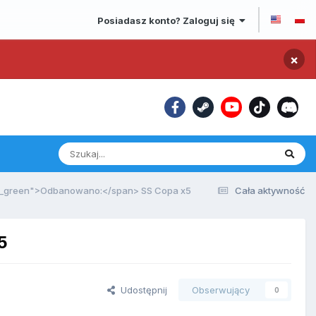
Posiadasz konto? Zaloguj się
×
e_green">Odbanowano:</span> SS Copa x5
Cała aktywność
5
Udostępnij
Obserwujący
0