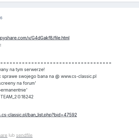
16
ppyshare.com/v/G4dGakf8/file.html
:
======================================
any na tym serwerze!
 sprawe swojego bana na @ www.cs-classic.pl
creeny na forum'
permanentnie'
STEAM_2:0:18242
.cs-classic.pl/ban_list.php?bid=47592
hare
lub
sendfile