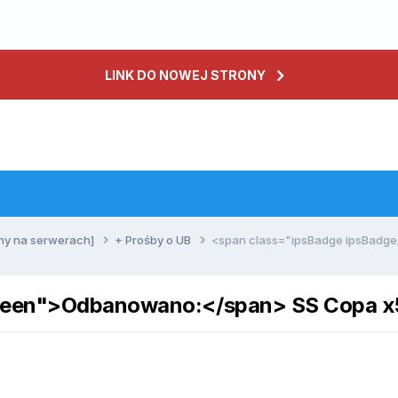
LINK DO NOWEJ STRONY
ny na serwerach]
+ Prośby o UB
<span class="ipsBadge ipsBadg
green">Odbanowano:</span> SS Copa x