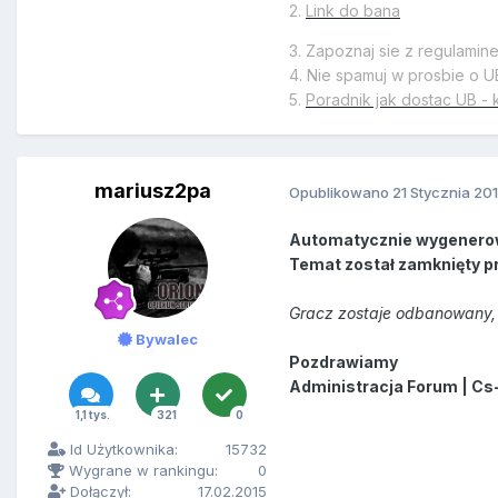
2.
Link do bana
3. Zapoznaj sie z regulamin
4. Nie spamuj w prosbie o U
5.
Poradnik jak dostac UB - 
mariusz2pa
Opublikowano
21 Stycznia 20
Automatycznie wygenero
Temat został zamknięty p
Gracz zostaje odbanowany, 
Bywalec
Pozdrawiamy
Administracja Forum | Cs
1,1 tys.
321
0
Id Użytkownika:
15732
Wygrane w rankingu:
0
Dołączył:
17.02.2015