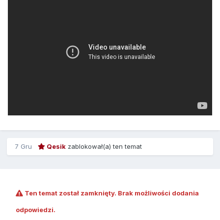
7 Gru
Qesik
zablokował(a) ten temat
Ten temat został zamknięty. Brak możliwości dodania
odpowiedzi.