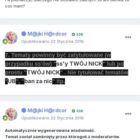
cos mam?
M@jki H@rdcor
538
Opublikowano
22 Stycznia 2016
7. Tematy powinny być zatytułowane (w
ss'y TWÓJ NICK
przypadku ss'ów) "
" lub po
TWÓJ NICK
prostu "
" . Nie tytułować tematów
UB
ban za nic
"
", "
" itp.
M@jki H@rdcor
538
Opublikowano
22 Stycznia 2016
Automatycznie wygenerowana wiadomość.
Temat został zamknięty przez któregoś z moderatorów.