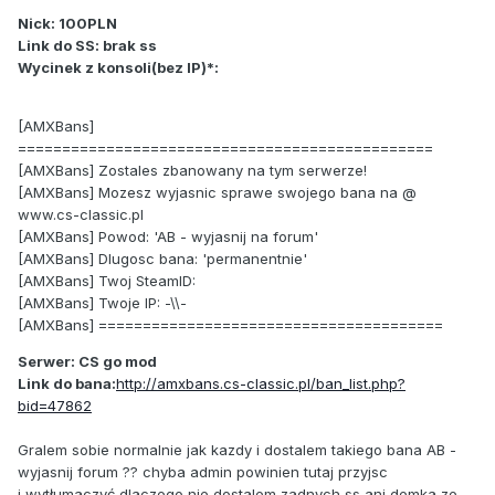
Nick: 100PLN
Link do SS: brak ss
Wycinek z konsoli(bez IP)*:
[AMXBans]
===============================================
[AMXBans] Zostales zbanowany na tym serwerze!
[AMXBans] Mozesz wyjasnic sprawe swojego bana na @
www.cs-classic.pl
[AMXBans] Powod: 'AB - wyjasnij na forum'
[AMXBans] Dlugosc bana: 'permanentnie'
[AMXBans] Twoj SteamID:
[AMXBans] Twoje IP: -\\-
[AMXBans] =======================================
Serwer: CS go mod
Link do bana:
http://amxbans.cs-classic.pl/ban_list.php?
bid=47862
Gralem sobie normalnie jak kazdy i dostalem takiego bana AB -
wyjasnij forum ?? chyba admin powinien tutaj przyjsc
i wytłumaczyć dlaczego nie dostalem zadnych ss ani demka ze