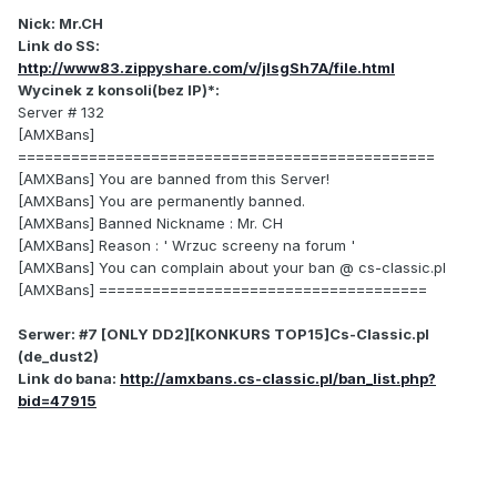
Nick: Mr.CH
Link do SS:
http://www83.zippyshare.com/v/jIsgSh7A/file.html
Wycinek z konsoli(bez IP)*:
Server # 132
[AMXBans]
===============================================
[AMXBans] You are banned from this Server!
[AMXBans] You are permanently banned.
[AMXBans] Banned Nickname : Mr. CH
[AMXBans] Reason : ' Wrzuc screeny na forum '
[AMXBans] You can complain about your ban @ cs-classic.pl
[AMXBans] =====================================
Serwer: #7 [ONLY DD2][KONKURS TOP15]Cs-Classic.pl
(de_dust2)
Link do bana:
http://amxbans.cs-classic.pl/ban_list.php?
bid=47915