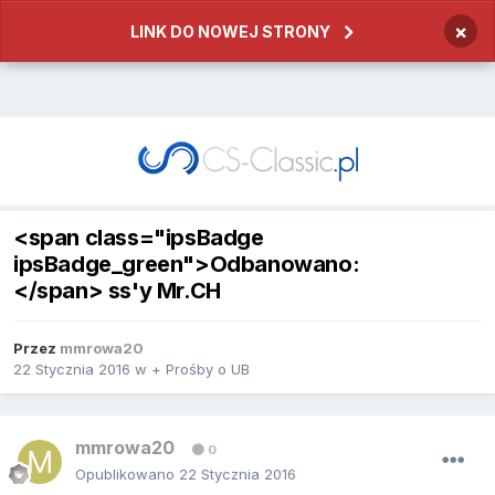
×
LINK DO NOWEJ STRONY
<span class="ipsBadge
ipsBadge_green">Odbanowano:
</span> ss'y Mr.CH
Przez
mmrowa20
22 Stycznia 2016
w
+ Prośby o UB
mmrowa20
0
Opublikowano
22 Stycznia 2016