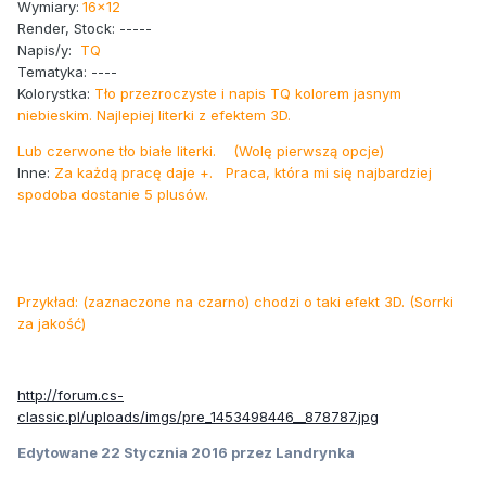
Wymiary:
16x12
Render, Stock: -----
Napis/y:
TQ
Tematyka: ----
Kolorystka:
Tło przezroczyste i napis TQ kolorem jasnym
niebieskim. Najlepiej literki z efektem 3D.
Lub czerwone tło białe literki. (Wolę pierwszą opcje)
Inne:
Za każdą pracę daje +. Praca, która mi się najbardziej
spodoba dostanie 5 plusów.
Przykład: (zaznaczone na czarno) chodzi o taki efekt 3D. (Sorrki
za jakość)
http://forum.cs-
classic.pl/uploads/imgs/pre_1453498446__878787.jpg
Edytowane
22 Stycznia 2016
przez Landrynka